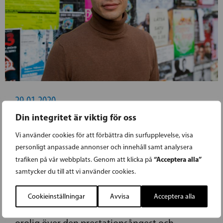
29.01.2020
Din integritet är viktig för oss
WICKSTRÖM: NYA
Vi använder cookies för att förbättra din surfupplevelse, visa
ANTAGNINGSSYSTEMET TILL
personligt anpassade annonser och innehåll samt analysera
“Acceptera alla”
trafiken på vår webbplats. Genom att klicka på
HÖGSKOLOR ÖKAR
samtycker du till att vi använder cookies.
PRESTATIONSÅNGESTEN BLAND UNGA
Cookieinställningar
Avvisa
Acceptera alla
SFP:s vice ordförande Henrik Wickström är
orolig över den prestationsångest och