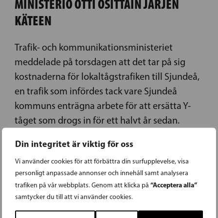
MINISTERIÖ OTTI OSITTAIN JÄRJEN
KÄTEEN
Trafik- och kommunikationsministeriet
meddelade på torsdagen att det tar på sig
kostnaderna för lokaltågstrafiken till Sjundeå,
en trafik som infördes tack vare Sjundeå
kommuns enträgna arbete för att ersätta Y-
tåget som drogs in för ett halvt år sedan.
Din integritet är viktig för oss
LÄS FÖREGÅENDE ARTIKEL
Vi använder cookies för att förbättra din surfupplevelse, visa
personligt anpassade annonser och innehåll samt analysera
“Acceptera alla”
trafiken på vår webbplats. Genom att klicka på
01.10.2016
samtycker du till att vi använder cookies.