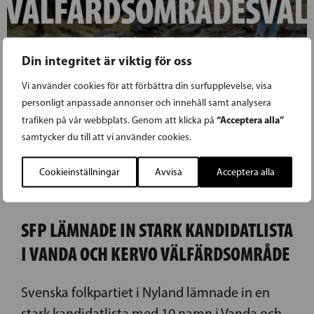
Din integritet är viktig för oss
Vi använder cookies för att förbättra din surfupplevelse, visa
personligt anpassade annonser och innehåll samt analysera
“Acceptera alla”
trafiken på vår webbplats. Genom att klicka på
samtycker du till att vi använder cookies.
Cookieinställningar
Avvisa
Acceptera alla
13.12.2021
SFP LÄMNADE IN STARK KANDIDATLISTA
I VANDA OCH KERVO VÄLFÄRDSOMRÅDE
Svenska folkpartiet i Nyland lämnade in en
stark kandidatlista med 10 namn i Vanda och