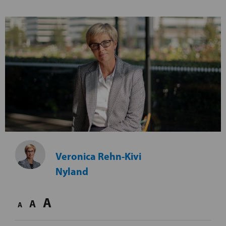
Veronica Rehn-Kivi
Nyland
A
A
A