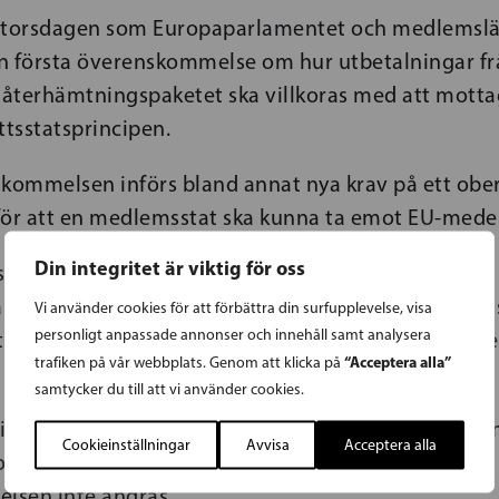
 torsdagen som Europaparlamentet och medlemslä
n första överenskommelse om hur utbetalningar fr
återhämtningspaketet ska villkoras med att mott
ttsstatsprincipen.
skommelsen införs bland annat nya krav på ett ob
för att en medlemsstat ska kunna ta emot EU-medel
Din integritet är viktig för oss
 skydd för rättsstatsprincipen var en av det finska
ets viktigaste prioriteringar. Nu tar EU ett viktigt 
Vi använder cookies för att förbättra din surfupplevelse, visa
personligt anpassade annonser och innehåll samt analysera
av den fleråriga budgetramen för 2021-2027, säger
“Acceptera alla”
trafiken på vår webbplats. Genom att klicka på
samtycker du till att vi använder cookies.
ärminister Viktor Orbán hotade under söndagen m
Cookieinställningar
Avvisa
Acceptera alla
kommer godkänna EU:s kommande budget om
lsen inte ändras.