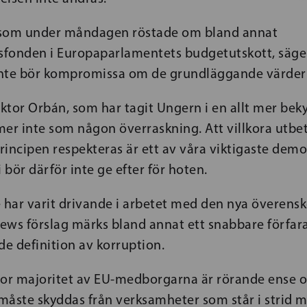
, som under måndagen röstade om bland annat
fonden i Europaparlamentets budgetutskott, säger
nte bör kompromissa om de grundläggande värder
Viktor Orbán, som har tagit Ungern i en allt mer 
mer inte som någon överraskning. Att villkora utb
principen respekteras är ett av våra viktigaste demo
i bör därför inte ge efter för hoten.
har varit drivande i arbetet med den nya överen
ews förslag märks bland annat ett snabbare förfar
e definition av korruption.
tor majoritet av EU-medborgarna är rörande ense o
måste skyddas från verksamheter som står i strid 