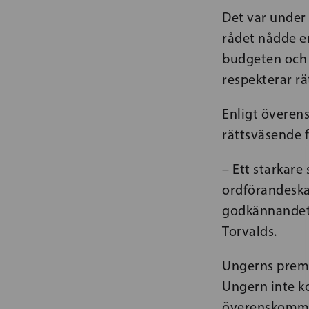
Det var under
rådet nådde e
budgeten och 
respekterar rä
Enligt överen
rättsväsende 
– Ett starkare
ordförandeskap
godkännandet 
Torvalds.
Ungerns premi
Ungern inte 
överenskomme