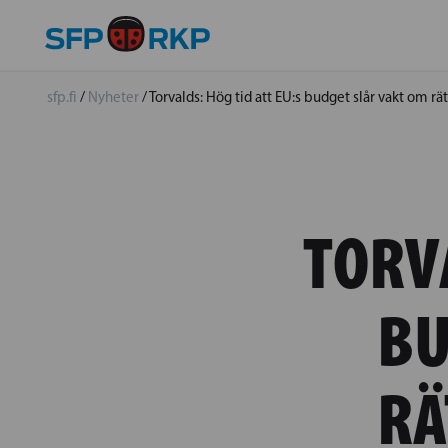
sfp.fi
/
Nyheter
/
Torvalds: Hög tid att EU:s budget slår vakt om rä
TORVA
BU
RÄ