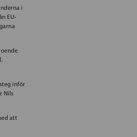
nderna i
ån EU-
agarna
eroende
.
steg inför
 Nils
ed att