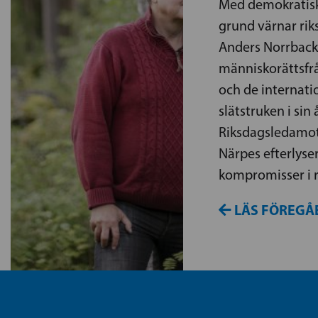
Med demokratisk
grund värnar ri
Anders Norrbac
människorättsfrå
och de internati
slätstruken i sin 
Riksdagsledamot
Närpes efterlyse
kompromisser i 
LÄS FÖREGÅ