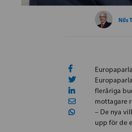
Nils 
Europaparla
Europaparl
fleråriga b
mottagare r
– De nya vil
upp för de 