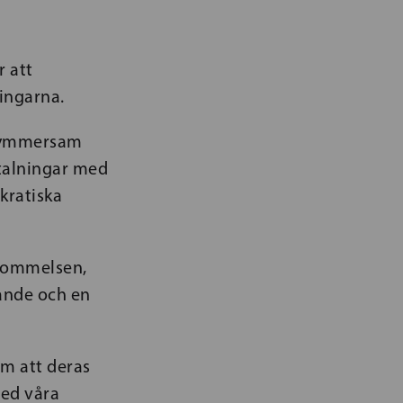
 att
ingarna.
bekymmersam
etalningar med
kratiska
skommelsen,
ande och en
m att deras
med våra