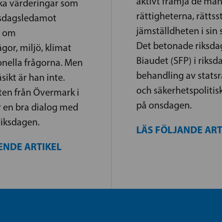
aktivt främja de män
a värderingar som
rättigheterna, rätts
ksdagsledamot
jämställdheten i sin 
k om
Det betonade riksd
gor, miljö, klimat
Biaudet (SFP) i riks
onella frågorna. Men
behandling av statsr
åsikt är han inte.
och säkerhetspolitis
en från Övermark i
på onsdagen.
r en bra dialog med
riksdagen.
LÄS FÖLJANDE AR
ENDE ARTIKEL