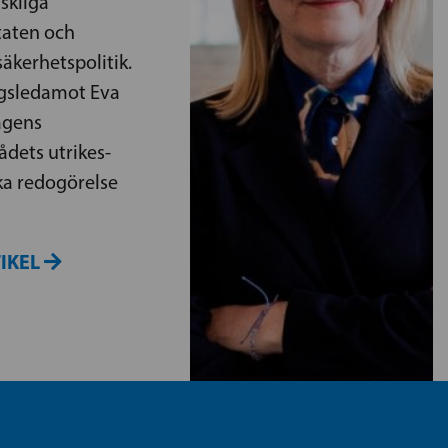
skliga
staten och
säkerhetspolitik.
agsledamot Eva
dagens
ådets utrikes-
ka redogörelse
TIKEL