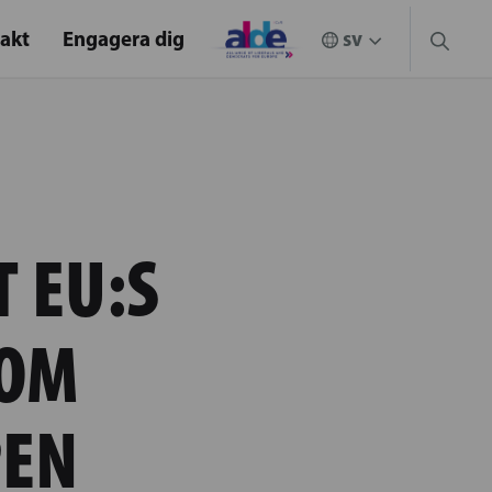
akt
Engagera dig
T EU:S
 OM
PEN