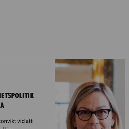
HETSPOLITIK
DA
tonvikt vid att