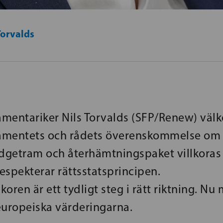
Torvalds
mentariker Nils Torvalds (SFP/Renew) väl
amentets och rådets överenskommelse om 
udgetram och återhämtningspaket villkoras
espekterar rättsstatsprincipen.
lkoren är ett tydligt steg i rätt riktning. Nu 
europeiska värderingarna.