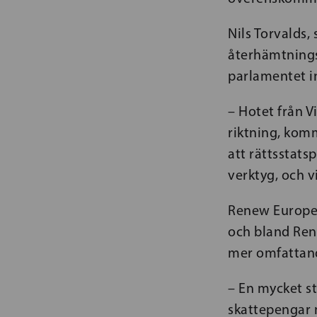
Nils Torvalds
återhämtnings
parlamentet i
– Hotet från 
riktning, kom
att rättsstats
verktyg, och v
Renew Europe 
och bland Ren
mer omfattand
– En mycket s
skattepengar 