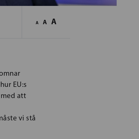
A
A
A
komnar
hur EU:s
 med att
måste vi stå