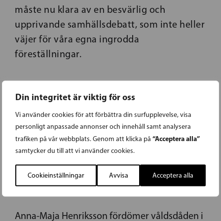
måste nu klara av en besvärlig och
upprivande samhällsdebatt, som inte heller
väjer för våra egna ingrodda
föreställningar.
Din integritet är viktig för oss
Vi använder cookies för att förbättra din surfupplevelse, visa
personligt anpassade annonser och innehåll samt analysera
“Acceptera alla”
trafiken på vår webbplats. Genom att klicka på
19.08.2017
samtycker du till att vi använder cookies.
HENRIKSSON: ONDSKAN SLOG TILL MITT
Cookieinställningar
Avvisa
Acceptera alla
IBLAND OSS
Anna-Maja Henriksson fördömer våldsdåden i