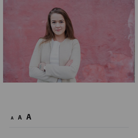
A
A
A