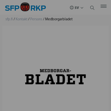
sfp.fi
/
Kontakt
/
Persons
/
Medborgarbladet