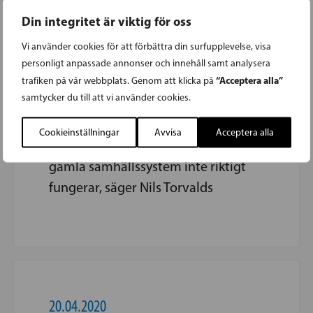
Din integritet är viktig för oss
Vi använder cookies för att förbättra din surfupplevelse, visa
personligt anpassade annonser och innehåll samt analysera
20.04.2020
“Acceptera alla”
trafiken på vår webbplats. Genom att klicka på
samtycker du till att vi använder cookies.
ATT LYSSNA GENOM ALLT OLJUD
Cookieinställningar
Avvisa
Acceptera alla
Det finns ett otal orsaker till att
gamla samhällssystem inte riktigt
fungerar, säger Nils Torvalds
20.04.2020