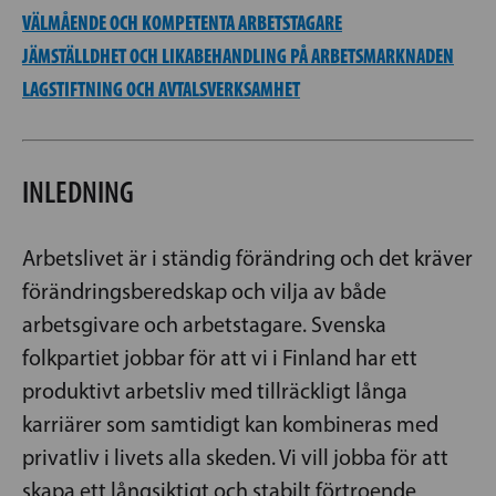
VÄLMÅENDE OCH KOMPETENTA ARBETSTAGARE
JÄMSTÄLLDHET OCH LIKABEHANDLING PÅ ARBETSMARKNADEN
LAGSTIFTNING OCH AVTALSVERKSAMHET
INLEDNING
Arbetslivet är i ständig förändring och det kräver
förändringsberedskap och vilja av både
arbetsgivare och arbetstagare. Svenska
folkpartiet jobbar för att vi i Finland har ett
produktivt arbetsliv med tillräckligt långa
karriärer som samtidigt kan kombineras med
privatliv i livets alla skeden. Vi vill jobba för att
skapa ett långsiktigt och stabilt förtroende