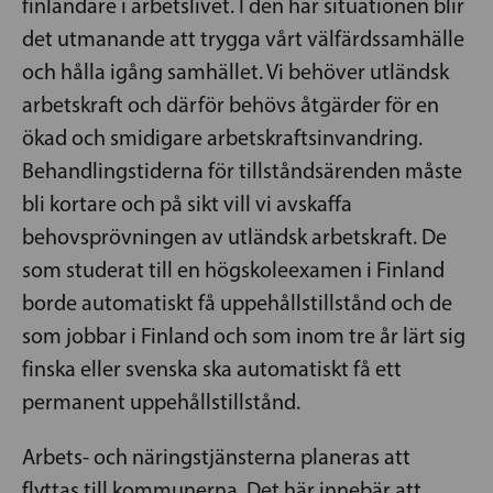
finländare i arbetslivet. I den här situationen blir
det utmanande att trygga vårt välfärdssamhälle
och hålla igång samhället. Vi behöver utländsk
arbetskraft och därför behövs åtgärder för en
ökad och smidigare arbetskraftsinvandring.
Behandlingstiderna för tillståndsärenden måste
bli kortare och på sikt vill vi avskaffa
behovsprövningen av utländsk arbetskraft. De
som studerat till en högskoleexamen i Finland
borde automatiskt få uppehållstillstånd och de
som jobbar i Finland och som inom tre år lärt sig
finska eller svenska ska automatiskt få ett
permanent uppehållstillstånd.
Arbets- och näringstjänsterna planeras att
flyttas till kommunerna. Det här innebär att