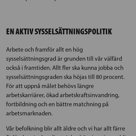
EN AKTIV SYSSELSÄTTNINGSPOLITIK
Arbete och framför allt en hög
sysselsättningsgrad är grunden till vår välfärd
också i framtiden. Allt fler ska kunna jobba och
sysselsättningsgraden ska höjas till 80 procent.
För att uppnå målet behövs längre
arbetskarriärer, ökad arbetskraftsinvandring,
fortbildning och en bättre matchning på
arbetsmarknaden.
Vår befolkning blir allt äldre och vi har allt färre