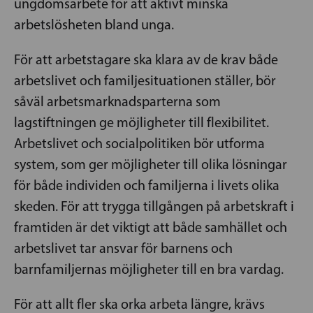
ungdomsarbete för att aktivt minska
arbetslösheten bland unga.
För att arbetstagare ska klara av de krav både
arbetslivet och familjesituationen ställer, bör
såväl arbetsmarknadsparterna som
lagstiftningen ge möjligheter till flexibilitet.
Arbetslivet och socialpolitiken bör utforma
system, som ger möjligheter till olika lösningar
för både individen och familjerna i livets olika
skeden. För att trygga tillgången på arbetskraft i
framtiden är det viktigt att både samhället och
arbetslivet tar ansvar för barnens och
barnfamiljernas möjligheter till en bra vardag.
För att allt fler ska orka arbeta längre, krävs