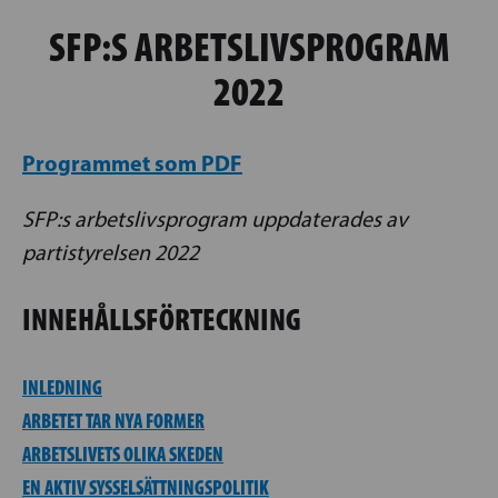
SFP:S ARBETSLIVSPROGRAM
2022
Programmet som PDF
SFP:s arbetslivsprogram uppdaterades av
partistyrelsen 2022
INNEHÅLLSFÖRTECKNING
INLEDNING
ARBETET TAR NYA FORMER
ARBETSLIVETS OLIKA SKEDEN
EN AKTIV SYSSELSÄTTNINGSPOLITIK