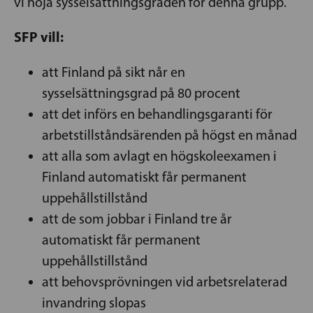
vi höja sysselsättningsgraden för denna grupp.
SFP vill:
att Finland på sikt når en
sysselsättningsgrad på 80 procent
att det införs en behandlingsgaranti för
arbetstillståndsärenden på högst en månad
att alla som avlagt en högskoleexamen i
Finland automatiskt får permanent
uppehållstillstånd
att de som jobbar i Finland tre år
automatiskt får permanent
uppehållstillstånd
att behovsprövningen vid arbetsrelaterad
invandring slopas