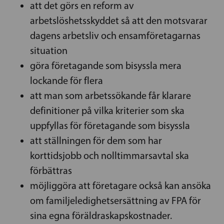
att det görs en reform av
arbetslöshetsskyddet så att den motsvarar
dagens arbetsliv och ensamföretagarnas
situation
göra företagande som bisyssla mera
lockande för flera
att man som arbetssökande får klarare
definitioner på vilka kriterier som ska
uppfyllas för företagande som bisyssla
att ställningen för dem som har
korttidsjobb och nolltimmarsavtal ska
förbättras
möjliggöra att företagare också kan ansöka
om familjeledighetsersättning av FPA för
sina egna föräldraskapskostnader.