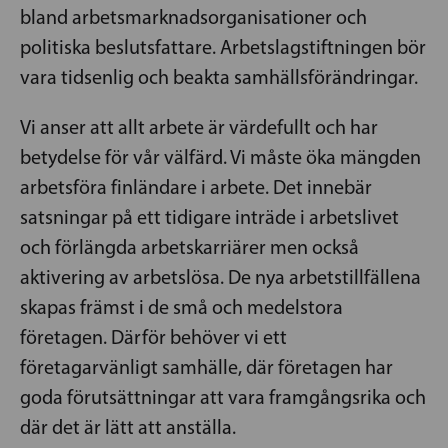
bland arbetsmarknadsorganisationer och
politiska beslutsfattare. Arbetslagstiftningen bör
vara tidsenlig och beakta samhällsförändringar.
Vi anser att allt arbete är värdefullt och har
betydelse för vår välfärd. Vi måste öka mängden
arbetsföra finländare i arbete. Det innebär
satsningar på ett tidigare inträde i arbetslivet
och förlängda arbetskarriärer men också
aktivering av arbetslösa. De nya arbetstillfällena
skapas främst i de små och medelstora
företagen. Därför behöver vi ett
företagarvänligt samhälle, där företagen har
goda förutsättningar att vara framgångsrika och
där det är lätt att anställa.