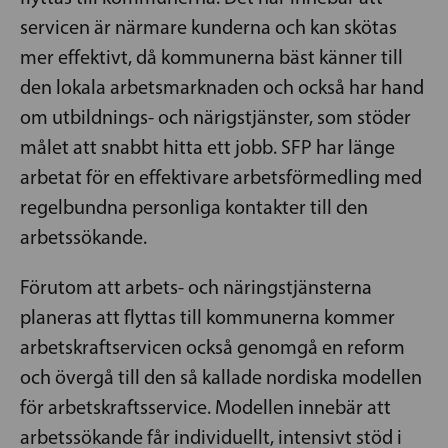
servicen är närmare kunderna och kan skötas
mer effektivt, då kommunerna bäst känner till
den lokala arbetsmarknaden och också har hand
om utbildnings- och närigstjänster, som stöder
målet att snabbt hitta ett jobb. SFP har länge
arbetat för en effektivare arbetsförmedling med
regelbundna personliga kontakter till den
arbetssökande.
Förutom att arbets- och näringstjänsterna
planeras att flyttas till kommunerna kommer
arbetskraftservicen också genomgå en reform
och övergå till den så kallade nordiska modellen
för arbetskraftsservice. Modellen innebär att
arbetssökande får individuellt, intensivt stöd i