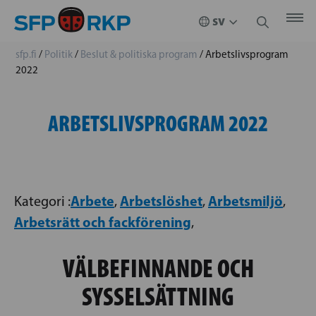
sfp.fi
/
Politik
/
Beslut & politiska program
/
Arbetslivsprogram
2022
ARBETSLIVSPROGRAM 2022
Arbete
Arbetslöshet
Arbetsmiljö
Kategori :
,
,
,
Arbetsrätt och fackförening
,
VÄLBEFINNANDE OCH
SYSSELSÄTTNING