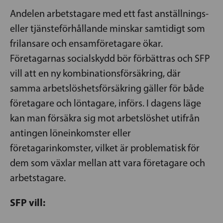
Andelen arbetstagare med ett fast anställnings-
eller tjänsteförhållande minskar samtidigt som
frilansare och ensamföretagare ökar.
Företagarnas socialskydd bör förbättras och SFP
vill att en ny kombinationsförsäkring, där
samma arbetslöshetsförsäkring gäller för både
företagare och löntagare, införs. I dagens läge
kan man försäkra sig mot arbetslöshet utifrån
antingen löneinkomster eller
företagarinkomster, vilket är problematisk för
dem som växlar mellan att vara företagare och
arbetstagare.
SFP vill: