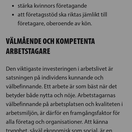
stärka kvinnors företagande
att företagsstöd ska riktas jämlikt till
företagare, oberoende av kön.
VÄLMÅENDE OCH KOMPETENTA
ARBETSTAGARE
Den viktigaste investeringen i arbetslivet är
satsningen på individens kunnande och
välbefinnande. Ett arbete är som bäst när det
betyder både nytta och nöje. Arbetstagarnas
välbefinnande på arbetsplatsen och kvaliteten i
arbetsmiljön, är därför en framgångsfaktor för
alla företag och organisationer. Att känna
trygghet, såväl ekonomisk som social, är en