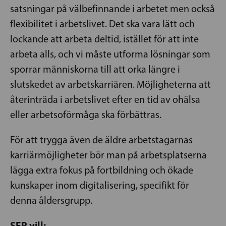
satsningar på välbefinnande i arbetet men också
flexibilitet i arbetslivet. Det ska vara lätt och
lockande att arbeta deltid, istället för att inte
arbeta alls, och vi måste utforma lösningar som
sporrar människorna till att orka längre i
slutskedet av arbetskarriären. Möjligheterna att
återinträda i arbetslivet efter en tid av ohälsa
eller arbetsoförmåga ska förbättras.
För att trygga även de äldre arbetstagarnas
karriärmöjligheter bör man på arbetsplatserna
lägga extra fokus på fortbildning och ökade
kunskaper inom digitalisering, specifikt för
denna åldersgrupp.
SFP vill: