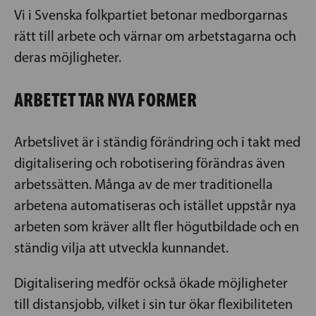
Vi i Svenska folkpartiet betonar medborgarnas
rätt till arbete och värnar om arbetstagarna och
deras möjligheter.
ARBETET TAR NYA FORMER
Arbetslivet är i ständig förändring och i takt med
digitalisering och robotisering förändras även
arbetssätten. Många av de mer traditionella
arbetena automatiseras och istället uppstår nya
arbeten som kräver allt fler högutbildade och en
ständig vilja att utveckla kunnandet.
Digitalisering medför också ökade möjligheter
till distansjobb, vilket i sin tur ökar flexibiliteten