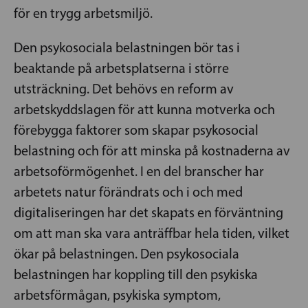
för en trygg arbetsmiljö.
Den psykosociala belastningen bör tas i
beaktande på arbetsplatserna i större
utsträckning. Det behövs en reform av
arbetskyddslagen för att kunna motverka och
förebygga faktorer som skapar psykosocial
belastning och för att minska på kostnaderna av
arbetsoförmögenhet. I en del branscher har
arbetets natur förändrats och i och med
digitaliseringen har det skapats en förväntning
om att man ska vara anträffbar hela tiden, vilket
ökar på belastningen. Den psykosociala
belastningen har koppling till den psykiska
arbetsförmågan, psykiska symptom,