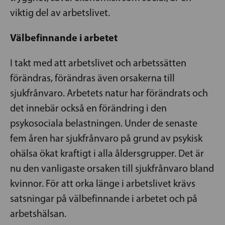
viktig del av arbetslivet.
Välbefinnande i arbetet
I takt med att arbetslivet och arbetssätten
förändras, förändras även orsakerna till
sjukfrånvaro. Arbetets natur har förändrats och
det innebär också en förändring i den
psykosociala belastningen. Under de senaste
fem åren har sjukfrånvaro på grund av psykisk
ohälsa ökat kraftigt i alla åldersgrupper. Det är
nu den vanligaste orsaken till sjukfrånvaro bland
kvinnor. För att orka länge i arbetslivet krävs
satsningar på välbefinnande i arbetet och på
arbetshälsan.