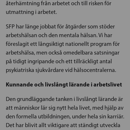
återhämtning från arbetet och till risken för
utmattning i arbetet.
SFP har länge jobbat för åtgärder som stöder
arbetshälsan och den mentala hälsan. Vi har
föreslagit ett långsiktigt nationellt program för
arbetshälsa, men också omedelbara satsningar
på tidigt ingripande och ett tillräckligt antal
psykiatriska sjukvårdare vid hälsocentralerna.
Kunnande och livslångt lärande i arbetslivet
Den grundläggande tanken i livslångt lärande är
att människor lär sig nytt hela livet, med hjälp av
den formella utbildningen, under hela sin karriär.
Det har blivit allt viktigare att ständigt utveckla