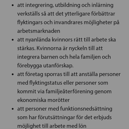
att integrering, utbildning och inlärning
verkställs så att det ytterligare förbättrar
flyktingars och invandrares möjligheter på
arbetsmarknaden
att nyanlända kvinnors rätt till arbete ska
stärkas. Kvinnorna är nyckeln till att
integrera barnen och hela familjen och
förebygga utanförskap.
att företag sporras till att anställa personer
med flyktingstatus eller personer som
kommit via familjeåterförening genom
ekonomiska morötter
att personer med funktionsnedsättning
som har förutsättningar för det erbjuds
möjlighet till arbete med lön