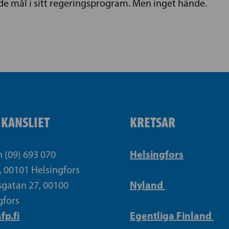
de mål i sitt regeringsprogram. Men inget hände.
IKANSLIET
KRETSAR
Helsingfors
n (09) 693 070
, 00101 Helsingfors
Nyland
gatan 27, 00100
gfors
fp.fi
Egentliga Finland