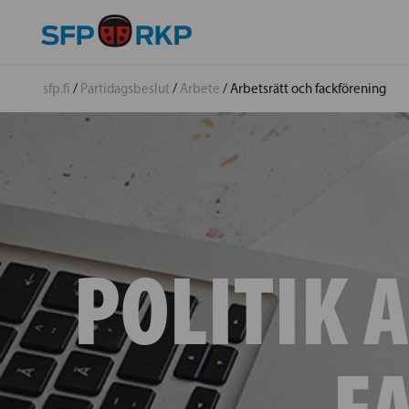
sfp.fi
/
Partidagsbeslut
/
Arbete
/
Arbetsrätt och fackförening
POLITIK 
F