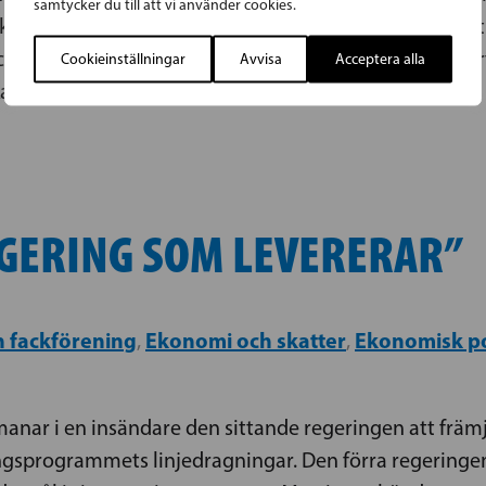
samtycker du till att vi använder cookies.
adens behov. I tankesmedjan Liberas färska rapport 
 Janne Juusela reformer som behövs för att sätta far
Cookieinställningar
Avvisa
Acceptera alla
ka förhållanden skräddarsydd modell för lokala avtal.
EGERING SOM LEVERERAR”
h fackförening
Ekonomi och skatter
Ekonomisk po
,
,
anar i en insändare den sittande regeringen att främj
ingsprogrammets linjedragningar. Den förra regeringen