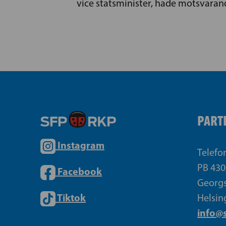
vice statsminister, hade motsvaran
PART
Instagram
Telefo
PB 430
Facebook
Georgs
Tiktok
Helsin
info@s