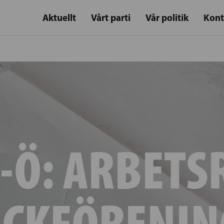
Aktuellt
Vårt parti
Vår politik
Kont
A-Ö:
ARBETS
ACKFÖRENIN