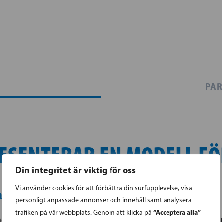
PAR
ESENTERAR EN MODELL FÖ
Din integritet är viktig för oss
Vi använder cookies för att förbättra din surfupplevelse, visa
h fackförening
personligt anpassade annonser och innehåll samt analysera
“Acceptera alla”
trafiken på vår webbplats. Genom att klicka på
e Anders Adlercreutz vill stärka förhandlingskulture