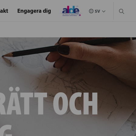
akt
Engagera dig
RÄTT OCH
G