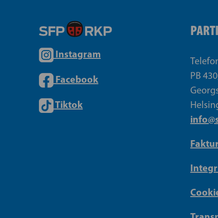
PART
Instagram
Telefo
PB 430
Facebook
Georgs
Tiktok
Helsin
info@s
Faktu
Integr
Cookie
Transp