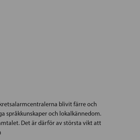
retsalarmcentralerna blivit färre och
kliga språkkunskaper och lokalkännedom.
talet. Det är därför av största vikt att
m