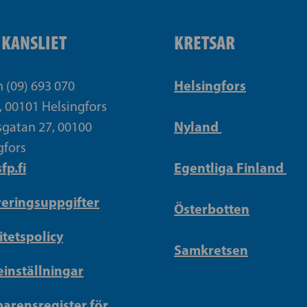
IKANSLIET
KRETSAR
Helsingfors
n (09) 693 070
, 00101 Helsingfors
Nyland
gatan 27, 00100
gfors
fp.fi
Egentliga Finland
reringsuppgifter
Österbotten
itetspolicy
Samkretsen
inställningar
arensregister för