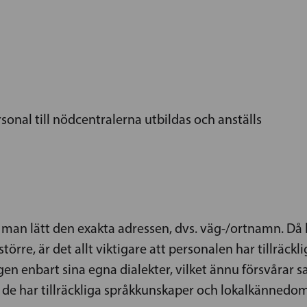
rsonal till nödcentralerna utbildas och anställs
man lätt den exakta adressen, dvs. väg-/ortnamn. Då k
rre, är det allt viktigare att personalen har tillräc
 enbart sina egna dialekter, vilket ännu försvårar sam
tt de har tillräckliga språkkunskaper och lokalkännedo