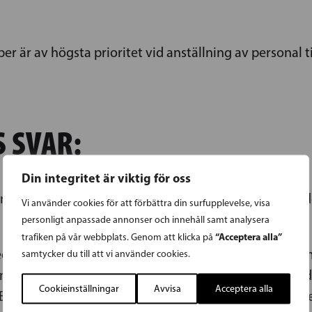
 är av högsta prioritet vid anställning av personal t
 SVAR:
Din integritet är viktig för oss
i Finland sedan 1993, och undersökningar visar att de 
Vi använder cookies för att förbättra din surfupplevelse, visa
personligt anpassade annonser och innehåll samt analysera
“Acceptera alla”
trafiken på vår webbplats. Genom att klicka på
ddelanden som rör räddnings- och polisväsendet samt
samtycker du till att vi använder cookies.
 myndigheter och samarbetspartner. Det finns sex nödc
Cookieinställningar
Avvisa
Acceptera alla
jörneborg. Nödcentralerna ligger i Kervo, Kuopio, Ul