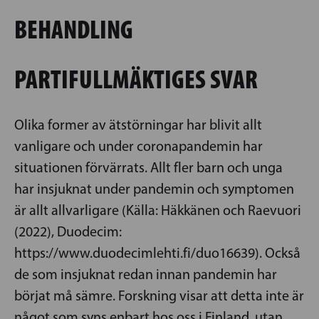
BEHANDLING
PARTIFULLMÄKTIGES SVAR
Olika former av ätstörningar har blivit allt
vanligare och under coronapandemin har
situationen förvärrats. Allt fler barn och unga
har insjuknat under pandemin och symptomen
är allt allvarligare (Källa: Häkkänen och Raevuori
(2022), Duodecim:
https://www.duodecimlehti.fi/duo16639). Också
de som insjuknat redan innan pandemin har
börjat må sämre. Forskning visar att detta inte är
något som syns enbart hos oss i Finland, utan