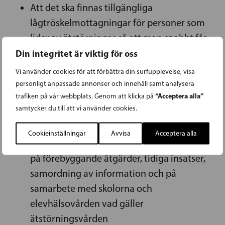
Att det ska finnas tillgängliga
lågtröskelmottagningar för personer som
lider av ätstörningar så att man snabbt får
en första kontakt med vården
Din integritet är viktig för oss
Att det ska finnas tillräckligt med
Vi använder cookies för att förbättra din surfupplevelse, visa
vårdplatser på såväl svenska som finska för
personligt anpassade annonser och innehåll samt analysera
“Acceptera alla”
trafiken på vår webbplats. Genom att klicka på
personer som lider av ätstörningar så att
samtycker du till att vi använder cookies.
vården kan inledas så snabbt som möjligt
efter diagnos
Cookieinställningar
Avvisa
Acceptera alla
Att man i de nya välfärdsområdena satsar
på förebyggande åtgärder, tidiga insatser,
samordning av information och på
samarbete med skolorna och
elevhälsovården vad gäller
ätstörningsvården