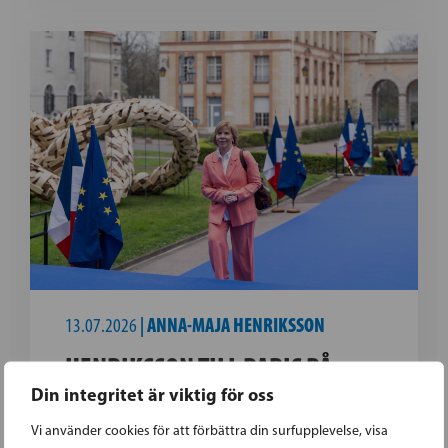
13.07.2026
|
ANNA-MAJA HENRIKSSON
HENRIKSSON TILL PARIS PÅ
Din integritet är viktig för oss
FRANSKA NATIONALDAGEN –
INBJUDEN AV PRESIDENT
Vi använder cookies för att förbättra din surfupplevelse, visa