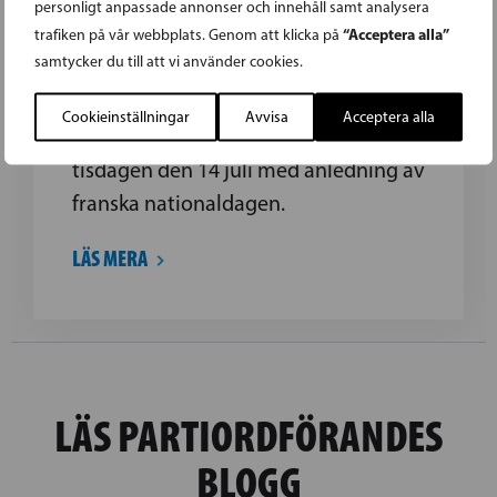
personligt anpassade annonser och innehåll samt analysera
MACRON
“Acceptera alla”
trafiken på vår webbplats. Genom att klicka på
samtycker du till att vi använder cookies.
Europaparlamentariker, Renew
Europes vice ordförande Anna-Maja
Cookieinställningar
Avvisa
Acceptera alla
Henriksson (SFP) besöker Paris
tisdagen den 14 juli med anledning av
franska nationaldagen.
LÄS MERA
LÄS PARTIORDFÖRANDES
BLOGG