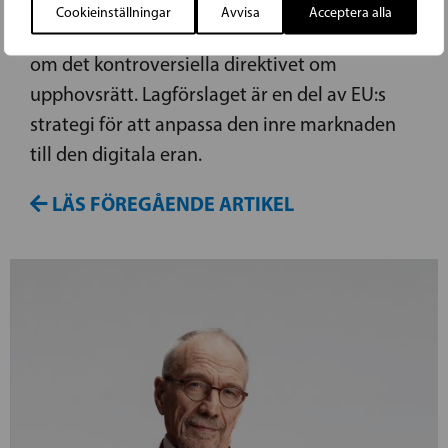
Cookieinställningar
Avvisa
Acceptera alla
Idag, tisdag 26 mars, röstade EU-parlamentet
om det kontroversiella direktivet om
upphovsrätt. Lagförslaget är en del av EU:s
strategi för att anpassa den inre marknaden
till den digitala eran.
LÄS FÖREGÅENDE ARTIKEL