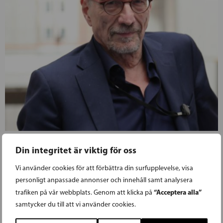
26.03.2019
Din integritet är viktig för oss
Vi använder cookies för att förbättra din surfupplevelse, visa
TORVALDS RÖSTADE NEJ TILL
personligt anpassade annonser och innehåll samt analysera
UPPHOVSDIREKTIVET: FÖRSLAGET ÄR
“Acceptera alla”
trafiken på vår webbplats. Genom att klicka på
samtycker du till att vi använder cookies.
DÅLIGT OCH OBALANSERAT!