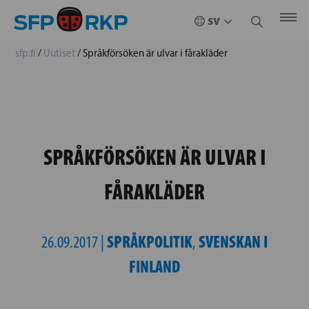
sfp.fi
/
Uutiset
/
Språkförsöken är ulvar i fårakläder
SPRÅKFÖRSÖKEN ÄR ULVAR I
FÅRAKLÄDER
SPRÅKPOLITIK
SVENSKAN I
26.09.2017 |
,
FINLAND