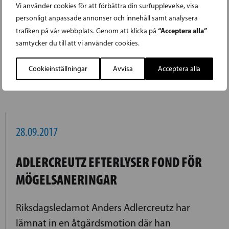
Vi använder cookies för att förbättra din surfupplevelse, visa
Riksdagsledamöterna Stefan Wallin, Mats
personligt anpassade annonser och innehåll samt analysera
Löfström och Eva Biaudet uttrycker stor oro
“Acceptera alla”
trafiken på vår webbplats. Genom att klicka på
över konflikten mellan katalanerna och
samtycker du till att vi använder cookies.
spanska regeringen.
Cookieinställningar
Avvisa
Acceptera alla
LÄS FÖREGÅENDE ARTIKEL
28.09.2017
ADLERCREUTZ EFTERLYSER FOND FÖR
MÖGELSANERINGAR
Riksdagsledamot Anders Adlercreutz har
lämnat in en åtgärdsmotion där han