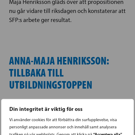
Maja Henriksson gläds över att propositionen
nu går vidare till riksdagen och konstaterar att
SFP:s arbete ger resultat.
ANNA-MAJA HENRIKSSON:
TILLBAKA TILL
UTBILDNINGSTOPPEN
Barn
Barn & Ungdomar
15.02.2024 |
,
,
Din integritet är viktig för oss
Förskola
Grundskola
Lärare
Språkpolitik
,
,
,
,
Vi använder cookies för att förbättra din surfupplevelse, visa
Svenskan i Finland
Utbildning
Utbildning
,
,
personligt anpassade annonser och innehåll samt analysera
“Acceptera alla”
trafiken på vår webbplats. Genom att klicka på