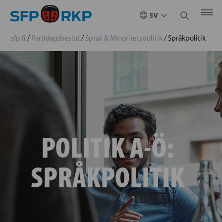
sfp.fi
/
Partidagsbeslut
/
Språk & Minoritetspolitik
/
Språkpolitik
POLITIK A-Ö:
SPRÅKPOLITIK