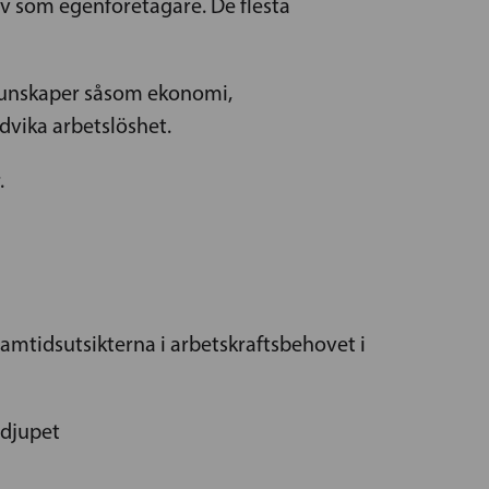
lv som egenföretagare. De flesta
kunskaper såsom ekonomi,
vika arbetslöshet.
.
 framtidsutsikterna i arbetskraftsbehovet i
 djupet