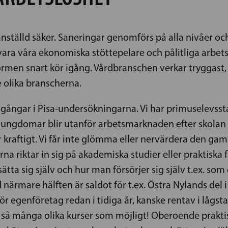
ställd säker. Saneringar genomförs på alla nivåer och 
vara våra ekonomiska stöttepelare och pålitliga arbet
rmen snart kör igång. Vårdbranschen verkar tryggast,
 olika branscherna.
amgångar i Pisa-undersökningarna. Vi har primuselevss
 ungdomar blir utanför arbetsmarknaden efter skolan el
aftigt. Vi får inte glömma eller nervärdera den gamla 
 riktar in sig på akademiska studier eller praktiska f
tta sig själv och hur man försörjer sig själv t.ex. som 
ärmare hälften är saldot för t.ex. Östra Nylands del i 
r egenföretag redan i tidiga år, kanske rentav i lågsta
 så många olika kurser som möjligt! Oberoende praktisk