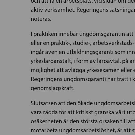
och att få en arbetsplats. Vid sidan om d
aktiv verksamhet. Regeringens satsningar 
noteras.
I praktiken innebär ungdomsgarantin att v
eller en praktik-, studie-, arbetsverkstads
ingår även en utbildningsgaranti som inn
yrkesläroanstalt, i form av läroavtal, på 
möjlighet att avlägga yrkesexamen eller e
Regeringens ungdomsgaranti har trätt i kra
genomslagskraft.
Slutsatsen att den ökade ungdomsarbetslös
vara rädda för att kritiskt granska vårt 
osäkerheten är den största orsaken till at
motarbeta ungdomsarbetslöshet, är att st