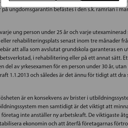
etta vill man fästa uppmärksamhet vid att unga inte h
på ungdomsgarantin befästes i den s.k. ramrian i mars 
arje ung person under 25 år och varje utexaminerad so
- eller rehabiliteringsplats senast inom tre månader frå
ebär att alla som avslutat grundskola garanteras en 
arbetsverkstad, i rehabilitering eller på ett annat sät
n del av yrkesexamen för en person under 30 år, utan u
ft 1.1.2013 och således är det ännu för tidigt att dra 
heten är en konsekvens av brister i utbildningssysteme
utbildningssystem men samtidigt är det viktigt att mi
t företag inte anställer ny arbetskraft. De viktigaste å
abilisera ekonomin och att återfå företagarnas förtr