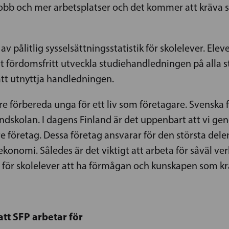
bb och mer arbetsplatser och det kommer att kräva sv
 pålitlig sysselsättningsstatistik för skolelever. Elever
tt fördomsfritt utveckla studiehandledningen på alla 
att utnyttja handledningen.
 förbereda unga för ett liv som företagare. Svenska fol
dskolan. I dagens Finland är det uppenbart att vi ge
dre företag. Dessa företag ansvarar för den största dele
ekonomi. Således är det viktigt att arbeta för såväl v
för skolelever att ha förmågan och kunskapen som kräv
att SFP arbetar för