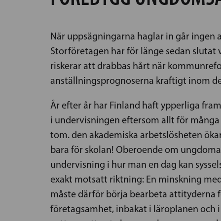
När uppsägningarna haglar in går ingen an
Storföretagen har för länge sedan slutat 
riskerar att drabbas hårt när kommunrefo
anställningsprognoserna kraftigt inom de
År efter år har Finland haft ypperliga fr
i undervisningen eftersom allt för många
tom. den akademiska arbetslösheten ökar kr
bara för skolan! Oberoende om ungdomarna
undervisning i hur man en dag kan sysselsä
exakt motsatt riktning: En minskning med n
måste därför börja bearbeta attityderna fö
företagsamhet, inbakat i läroplanen och i