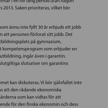
amnar i en för lång period utan någon
2013. Saken prioriteras, vilket bör
m ännu inte fyllt 30 år erbjuds ett jobb
n att personen förlorat sitt jobb. Det
utbildningsplats på gymnasium,
t. Ett kompetensprogram som erbjuder en
tbildning, ingår även i garantin.
slutgiltiga slutsatser om garantins
t kan diskuteras. Vi bör självfallet inte
nnas att den rådande ekonomiska
tgärderna som kan vidtas för att
oende för den finska ekonomin och dess