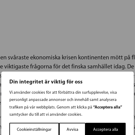
den svåraste ekonomiska krisen kontinenten mött på f
viktigaste frågorna för det finska samhället idag. D
etslöshet för med sig är allvarliga. Trots de ljusar
Din integritet är viktig för oss
mar är en av de samhällsgrupper som drabbats hårdas
Vi använder cookies för att förbättra din surfupplevelse, visa
en Europeiska Unionen ligger på ca 10 %. Även i Finla
personligt anpassade annonser och innehåll samt analysera
fem år sedan.
“Acceptera alla”
trafiken på vår webbplats. Genom att klicka på
samtycker du till att vi använder cookies.
am skrevs den s.k. ungdomsgarantin in. Garantins syft
gen vill skapa realistiska förutsättningar för ungdo
Cookieinställningar
Avvisa
Acceptera alla