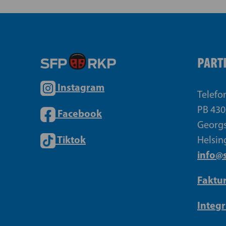
PART
Instagram
Telefo
PB 430
Facebook
Georgs
Tiktok
Helsin
info@s
Faktu
Integr