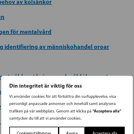
 behov av kolsänkor
en
agen för mentalvård
lig identifiering av människohandel oroar
 mot våld mot kvinnor och våld i hemmet
Din integritet är viktig för oss
e av könsperspektivet i samhällsplaneringen
Vi använder cookies för att förbättra din surfupplevelse, visa
personligt anpassade annonser och innehåll samt analysera
v systemet för erkännande av faderskap
“Acceptera alla”
trafiken på vår webbplats. Genom att klicka på
samtycker du till att vi använder cookies.
 i lönerna
Cookieinställningar
Avvisa
Acceptera alla