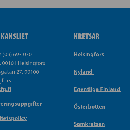
IKANSLIET
KRETSAR
Helsingfors
n (09) 693 070
, 00101 Helsingfors
Nyland
gatan 27, 00100
gfors
fp.fi
Egentliga Finland
reringsuppgifter
Österbotten
itetspolicy
Samkretsen