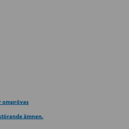
ör omprövas
nstörande ämnen.