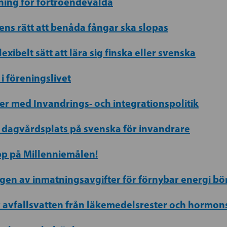
tning för förtroendevalda
ens rätt att benåda fångar ska slopas
exibelt sätt att lära sig finska eller svenska
i föreningslivet
er med Invandrings- och integrationspolitik
ll dagvårdsplats på svenska för invandrare
pp på Millenniemålen!
ngen av inmatningsavgifter för förnybar energi b
v avfallsvatten från läkemedelsrester och hormo