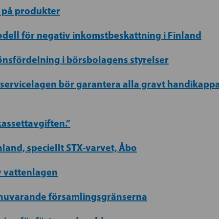
v på produkter
odell för negativ inkomstbeskattning i Finland
önsfördelning i börsbolagens styrelser
servicelagen bör garantera alla gravt handikap
kassettavgiften.”
nland, speciellt STX-varvet, Åbo
v vattenlagen
e nuvarande församlingsgränserna