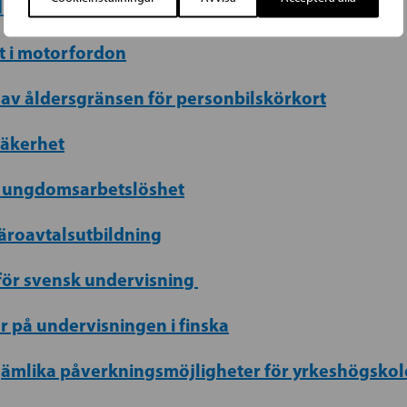
drag för barn
st i motorfordon
 av åldersgränsen för personbilskörkort
säkerhet
g ungdomsarbetslöshet
läroavtalsutbildning
 för svensk undervisning
r på undervisningen i finska
 jämlika påverkningsmöjligheter för yrkeshögsko