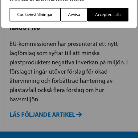
TORVALDS: MERA PLAST ÄN FISK I
VÄRLDSHAVEN ÅR 2050 OM VI INTE GÖR
Cookieinställningar
Avvisa
Acceptera alla
NÅGOT NU
EU-kommissionen har presenterat ett nytt
lagförslag som syftar till att minska
plastprodukters negativa inverkan på miljön. I
förslaget ingår utöver förslag för ökad
återvinning och förbättrad hantering av
plastavfall också flera förslag om hur
havsmiljön
LÄS FÖLJANDE ARTIKEL