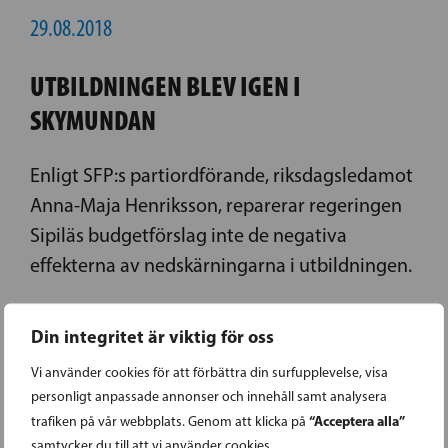
29.08.2018
UTBILDNINGEN BLEV IGEN I
SKYMUNDAN
Enligt SFP:s partiordförande, riksdagsledamot
Anna-Maja Henriksson, reparerar regeringen
Sipiläs budgetförslag inte de negativa
effekterna av nedskärningarna i utbildningen.
LÄS FÖREGÅENDE ARTIKEL
Din integritet är viktig för oss
Vi använder cookies för att förbättra din surfupplevelse, visa
personligt anpassade annonser och innehåll samt analysera
05.09.2018
“Acceptera alla”
trafiken på vår webbplats. Genom att klicka på
samtycker du till att vi använder cookies.