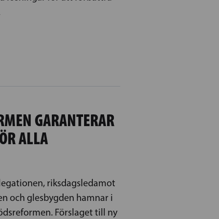
.
ORMEN GARANTERAR
FÖR ALLA
legationen, riksdagsledamot
den och glesbygden hamnar i
dsreformen. Förslaget till ny