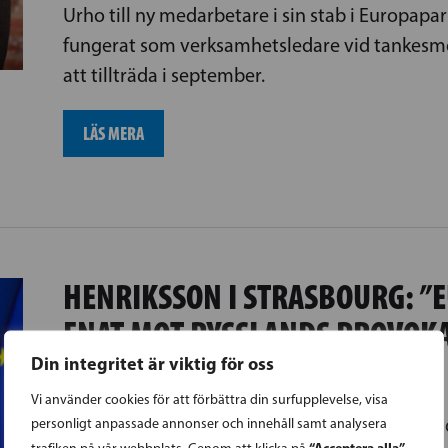
Urho till ny medarbetare i sin stab i Europapa
fungerat som verksamhetsledare vid tankes
att tillträda i september.
LÄS MERA
HENRIKSSON I STRASBOURG: ”
ENAT MOT RYSSLANDS PROVOK
Din integritet är viktig för oss
EU
17.06.2026 |
Vi använder cookies för att förbättra din surfupplevelse, visa
– Putin vill skapa osäkerhet, instabilitet och r
personligt anpassade annonser och innehåll samt analysera
“Acceptera alla”