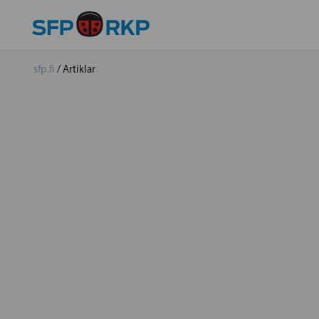
sfp.fi
/
Artiklar