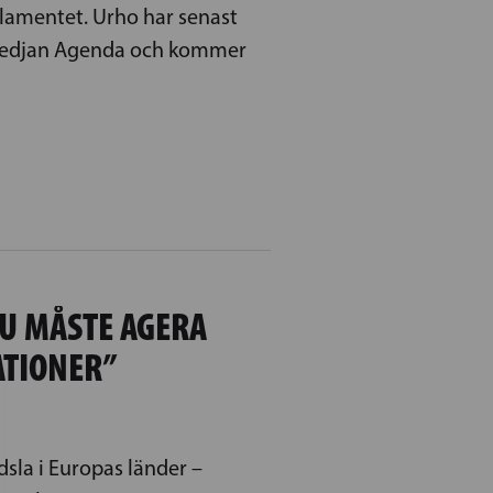
rlamentet. Urho har senast
medjan Agenda och kommer
EU MÅSTE AGERA
ATIONER”
ädsla i Europas länder –