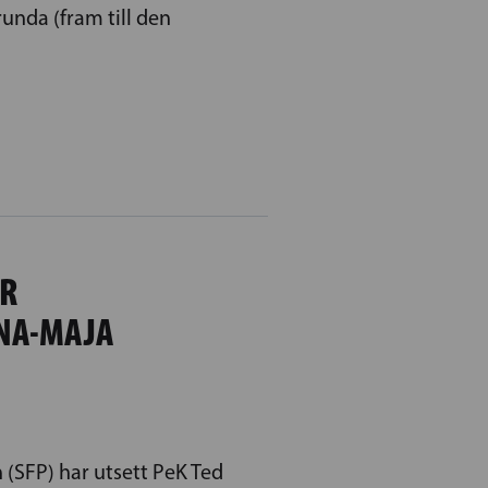
unda (fram till den
ÖR
NA-MAJA
(SFP) har utsett PeK Ted