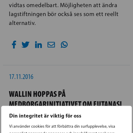
vidtas omedelbart. Möjligheten att ändra
lagstiftningen bör också ses som ett reellt
alternativ.
17.11.2016
WALLIN HOPPAS PÅ
MEDBORGARINITIATIVET OM EUTANASI
Din integritet är viktig för oss
Regeringen har svarat på riksdagsledamot
Vi använder cookies för att förbättra din surfupplevelse, visa
Stefan Wallins skriftliga spörsmål om det