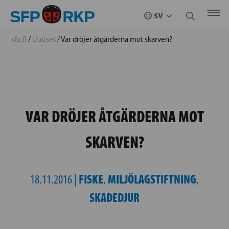
sfp.fi
/
Uutiset
/
Var dröjer åtgärderna mot skarven?
VAR DRÖJER ÅTGÄRDERNA MOT
SKARVEN?
FISKE
MILJÖLAGSTIFTNING
18.11.2016 |
,
,
SKADEDJUR