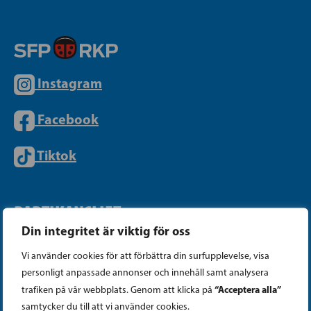
Instagram
Facebook
Tiktok
PARTIKANSLIET
Din integritet är viktig för oss
Telefon (09) 693 070
Vi använder cookies för att förbättra din surfupplevelse, visa
personligt anpassade annonser och innehåll samt analysera
PB 430, 00101 Helsingfors
“Acceptera alla”
trafiken på vår webbplats. Genom att klicka på
Georgsgatan 27, 00100 Helsingfors
samtycker du till att vi använder cookies.