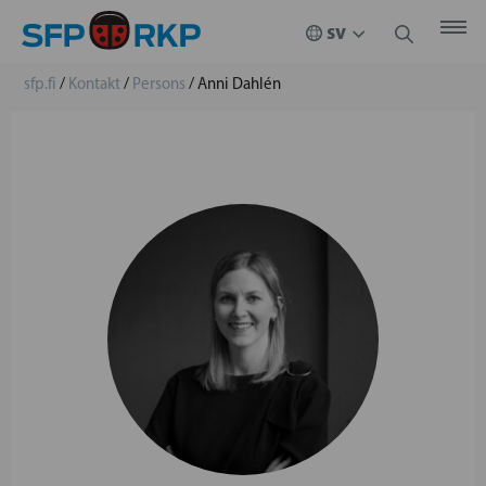
sfp.fi
/
Kontakt
/
Persons
/
Anni Dahlén