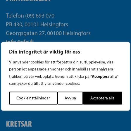
Telefon (09) 693 070
PB 430, 00101 Helsingfors
Georgsgatan 27, 00100 Helsingfors
info@sfp.fi
Din integritet är viktig för oss
Faktureringsuppgifter
Vi använder cookies för att förbättra din surfupplevelse, visa
personligt anpassade annonser och innehåll samt analysera
Integritetspolicy
“Acceptera alla”
trafiken på vår webbplats. Genom att klicka på
samtycker du till att vi använder cookies.
Cookieinställningar
Cookieinställningar
Avvisa
Acceptera alla
Transparensregister för politisk reklam
KRETSAR