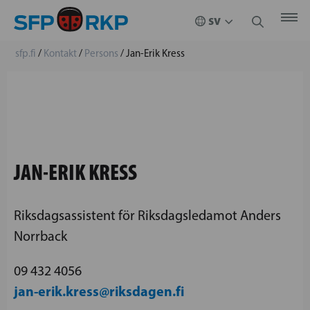
sfp.fi
/
Kontakt
/
Persons
/
Jan-Erik Kress
JAN-ERIK KRESS
Riksdagsassistent för Riksdagsledamot Anders
Norrback
09 432 4056
jan-erik.kress@riksdagen.fi