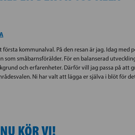
A
tt första kommunalval. På den resan är jag. Idag med p
itiken som småbarnsförälder. För en balanserad utveckli
grund och erfarenheter. Därför vill jag passa på att g
ådesvalen. Ni har valt att lägga er själva i blöt för
NU KÖR VI!