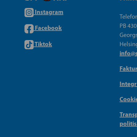
Instagram
Telefo
PB 430
Facebook
Georgs
Tiktok
Helsin
info@s
Faktu
Integr
Cookie
Transp
politi