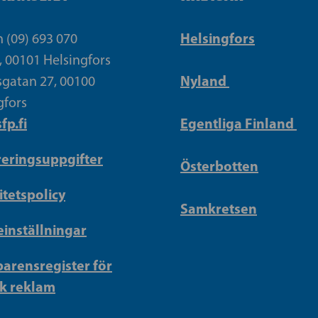
Helsingfors
n (09) 693 070
, 00101 Helsingfors
Nyland
gatan 27, 00100
gfors
fp.fi
Egentliga Finland
reringsuppgifter
Österbotten
itetspolicy
Samkretsen
inställningar
arensregister för
sk reklam