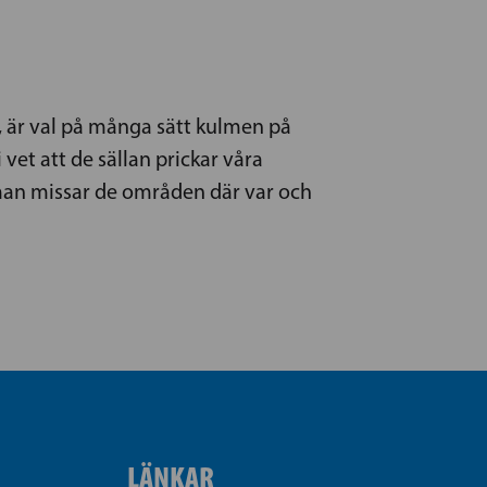
r, är val på många sätt kulmen på
 vet att de sällan prickar våra
t man missar de områden där var och
LÄNKAR