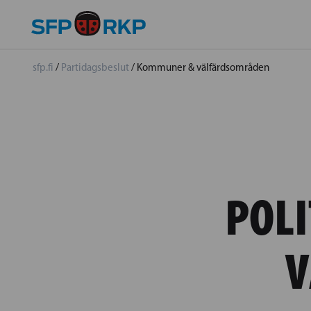
sfp.fi
/
Partidagsbeslut
/
Kommuner & välfärdsområden
POLI
V