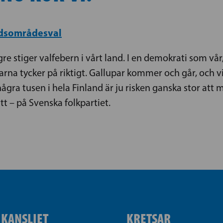
rdsområdesval
e stiger valfebern i vårt land. I en demokrati som vå
jarna tycker på riktigt. Gallupar kommer och går, och vi
 några tusen i hela Finland är ju risken ganska stor at
tt – på Svenska folkpartiet.
IKANSLIET
KRETSAR