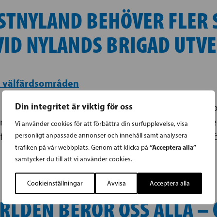
STNYLAND BEHÖVER FLER 
ID NYLANDS BRIGAD UTVE
 välfärdsområden
Din integritet är viktig för oss
SFP) besökte idag Nylands brigad i Dragsvik. Under b
samt Raseborgs stadsdirektör Petra Theman. På age
Vi använder cookies för att förbättra din surfupplevelse, visa
framtidsutsikter, samt hur regionen påverkas av den ö
personligt anpassade annonser och innehåll samt analysera
“Acceptera alla”
trafiken på vår webbplats. Genom att klicka på
samtycker du till att vi använder cookies.
Cookieinställningar
Avvisa
Acceptera alla
RLDEN BERÖR OSS ALLA – 