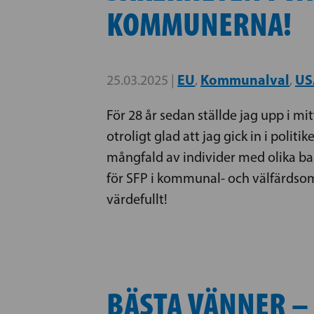
KOMMUNERNA!
EU
Kommunalval
US
25.03.2025 |
,
,
För 28 år sedan ställde jag upp i mi
otroligt glad att jag gick in i pol
mångfald av individer med olika bak
för SFP i kommunal- och välfärdsomr
värdefullt!
BÄSTA VÄNNER – 