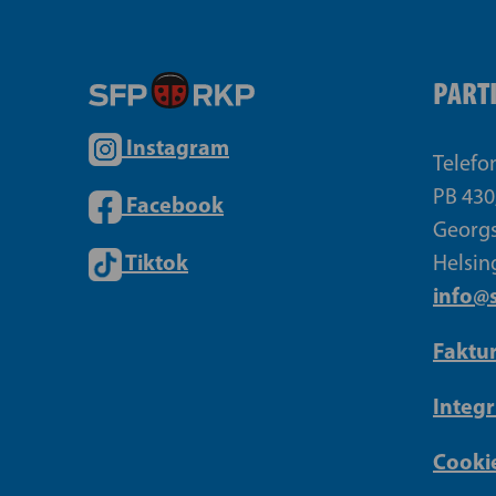
PART
Instagram
Telefo
PB 430
Facebook
Georgs
Tiktok
Helsin
info@s
Faktu
Integr
Cookie