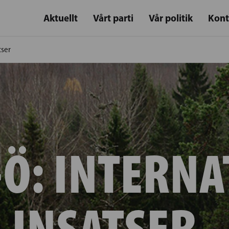
Aktuellt
Vårt parti
Vår politik
Kont
tser
-Ö:
INTERNA
INSATSER