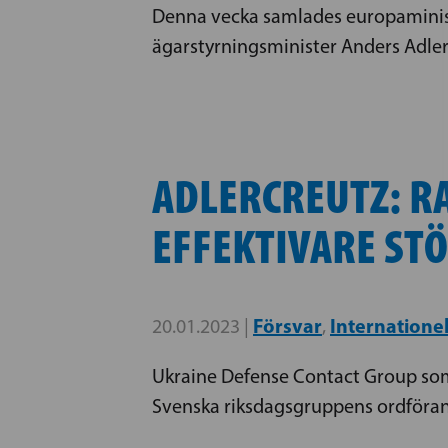
Denna vecka samlades europaminist
ägarstyrningsminister Anders Adle
ADLERCREUTZ: R
EFFEKTIVARE STÖ
Försvar
Internationel
20.01.2023 |
,
Ukraine Defense Contact Group som b
Svenska riksdagsgruppens ordförand