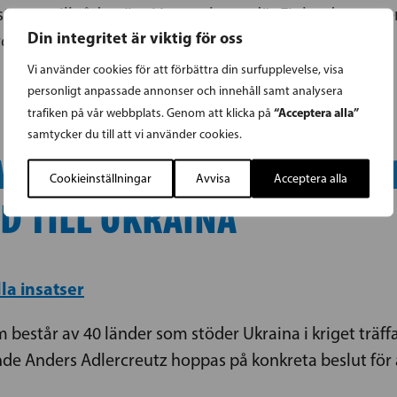
rarna till rådsmöte i Luxemburg, där Finland represe
Din integritet är viktig för oss
rcreutz
Vi använder cookies för att förbättra din surfupplevelse, visa
personligt anpassade annonser och innehåll samt analysera
“Acceptera alla”
trafiken på vår webbplats. Genom att klicka på
samtycker du till att vi använder cookies.
AMSTEIN-MÖTET MÅSTE ÖP
Cookieinställningar
Avvisa
Acceptera alla
D TILL UKRAINA
la insatser
estår av 40 länder som stöder Ukraina i kriget träffa
e Anders Adlercreutz hoppas på konkreta beslut för at