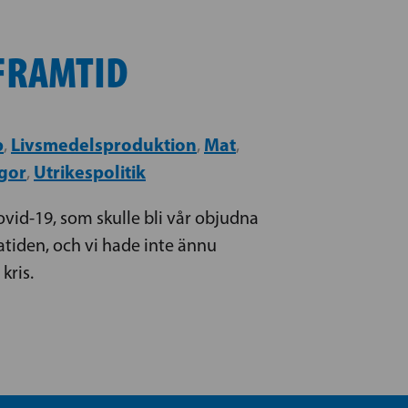
 FRAMTID
p
Livsmedelsproduktion
Mat
,
,
,
ågor
Utrikespolitik
,
ovid-19, som skulle bli vår objudna
natiden, och vi hade inte ännu
 kris.