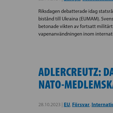
Riksdagen debatterade idag statsrå
bistånd till Ukraina (EUMAM). Sven
betonade vikten av fortsatt militär
vapenanvändningen inom internatio
ADLERCREUTZ: DA
NATO-MEDLEMSK
EU
Försvar
Internati
28.10.2023 |
,
,