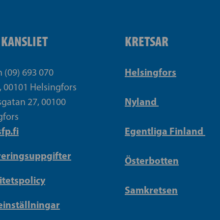
IKANSLIET
KRETSAR
Helsingfors
n (09) 693 070
, 00101 Helsingfors
Nyland
gatan 27, 00100
gfors
fp.fi
Egentliga Finland
reringsuppgifter
Österbotten
itetspolicy
Samkretsen
inställningar