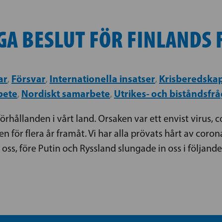
IGA BESLUT FÖR FINLANDS
ar
Försvar
Internationella insatser
Krisberedska
,
,
,
bete
Nordiskt samarbete
Utrikes- och biståndsfr
,
,
rhållanden i vårt land. Orsaken var ett envist virus, c
en för flera år framåt. Vi har alla prövats hårt av coro
ss, före Putin och Ryssland slungade in oss i följande