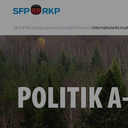
sfp.fi
/
Riksdagsgruppens Innehåll
/
Försvar
/
Internationella insa
POLITIK A