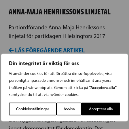
ANNA-MAJA HENRIKSSONS LINJETAL
Partiordförande Anna-Maja Henrikssons
linjetal för partidagen i Helsingfors 2017
LÄS FÖREGÅENDE ARTIKEL
Din integritet är viktig för oss
Vi använder cookies för att förbättra din surfupplevelse, visa
19.06.2017
personligt anpassade annonser och innehåll samt analysera
“Acceptera alla”
trafiken på vår webbplats. Genom att klicka på
SOINI VÄNDE KAPPAN SÅ KNAPPARNA
samtycker du till att vi använder cookies.
SPRÄTTADE!
Cookieinställningar
Avvisa
Acceptera alla
Den nygamla regeringsbasen är sannerligen
inget drömresultat för demokratin. Det