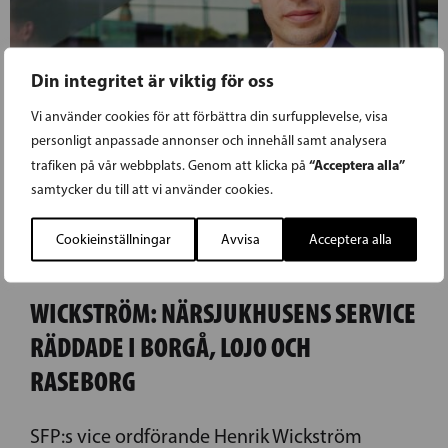
Din integritet är viktig för oss
Vi använder cookies för att förbättra din surfupplevelse, visa
personligt anpassade annonser och innehåll samt analysera
“Acceptera alla”
trafiken på vår webbplats. Genom att klicka på
samtycker du till att vi använder cookies.
Cookieinställningar
Avvisa
Acceptera alla
17.10.2022
WICKSTRÖM: NÄRSJUKHUSENS SERVICE
RÄDDADE I BORGÅ, LOJO OCH
RASEBORG
SFP:s vice ordförande Henrik Wickström