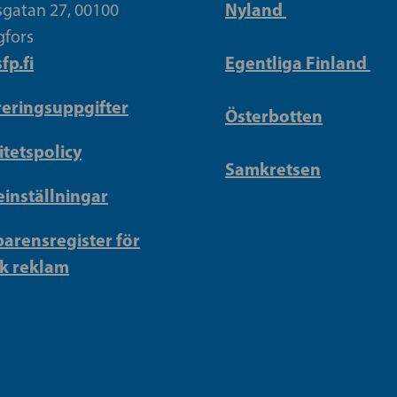
Nyland
gatan 27, 00100
gfors
fp.fi
Egentliga Finland
reringsuppgifter
Österbotten
itetspolicy
Samkretsen
inställningar
arensregister för
sk reklam