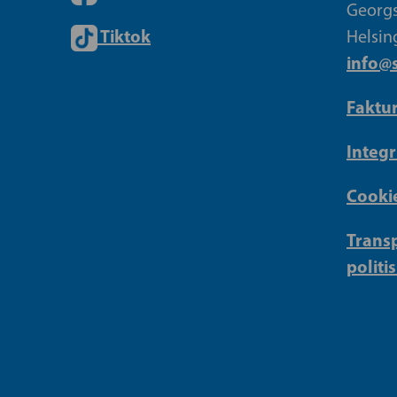
Georgs
Tiktok
Helsin
info@s
Faktu
Integr
Cookie
Transp
politi