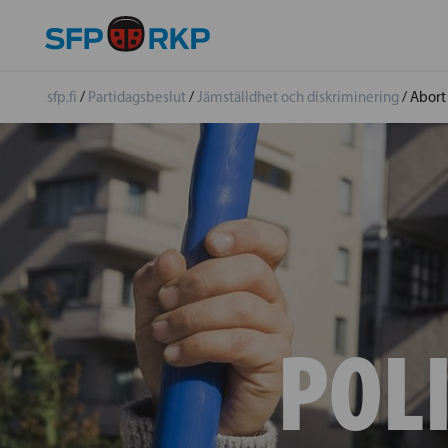
sfp.fi
/
Partidagsbeslut
/
Jämställdhet och diskriminering
/
Abort
POLI