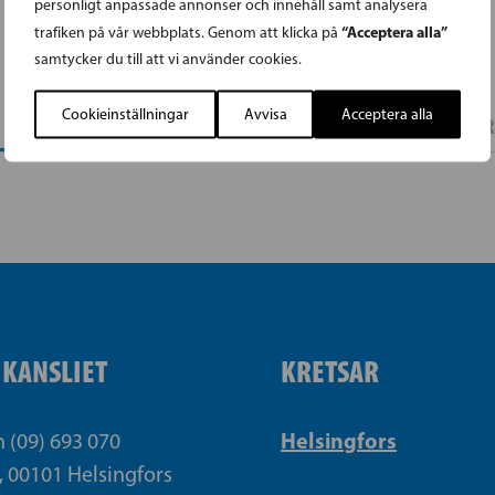
personligt anpassade annonser och innehåll samt analysera
“Acceptera alla”
trafiken på vår webbplats. Genom att klicka på
samtycker du till att vi använder cookies.
Cookieinställningar
Avvisa
Acceptera alla
PAR
IKANSLIET
KRETSAR
Helsingfors
n (09) 693 070
, 00101 Helsingfors