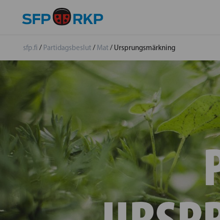
sfp.fi
/
Partidagsbeslut
/
Mat
/
Ursprungsmärkning
URSP