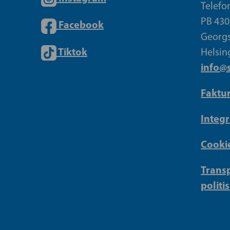
Telefo
PB 430
Facebook
Georgs
Tiktok
Helsin
info@s
Faktu
Integr
Cookie
Transp
politi