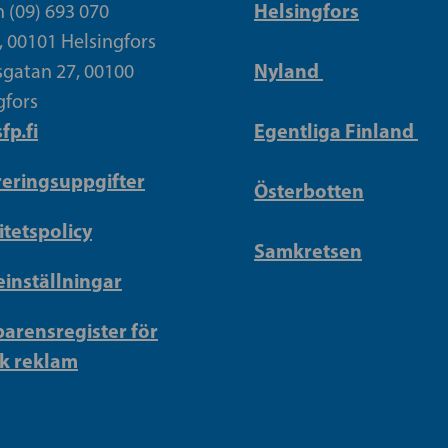
Helsingfors
n (09) 693 070
, 00101 Helsingfors
Nyland
gatan 27, 00100
gfors
fp.fi
Egentliga Finland
reringsuppgifter
Österbotten
itetspolicy
Samkretsen
inställningar
arensregister för
sk reklam