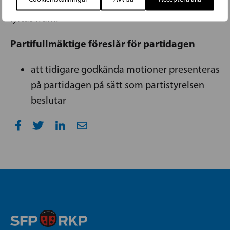
till gång, och det arbete som är mest centralt
lyftas fram.
Partifullmäktige föreslår för partidagen
att tidigare godkända motioner presenteras
på partidagen på sätt som partistyrelsen
beslutar