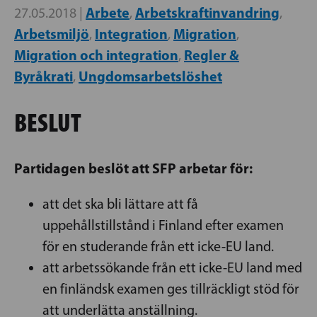
Arbete
Arbetskraftinvandring
27.05.2018 |
,
,
Arbetsmiljö
Integration
Migration
,
,
,
Migration och integration
Regler &
,
Byråkrati
Ungdomsarbetslöshet
,
BESLUT
Partidagen beslöt att SFP arbetar för:
att det ska bli lättare att få
uppehållstillstånd i Finland efter examen
för en studerande från ett icke-EU land.
att arbetssökande från ett icke-EU land med
en finländsk examen ges tillräckligt stöd för
att underlätta anställning.