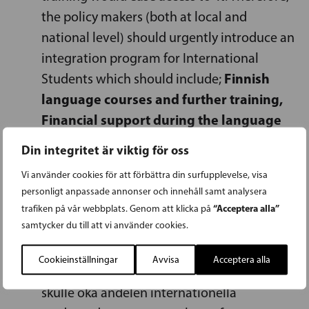
the policy makers (both at local and
national level) should urgently introduce an
integration program for International
Finnish
Students which should include;
language courses and further training,
Financial support during the language
courses and training, Paid internships
Din integritet är viktig för oss
and Job market/Job searching
Vi använder cookies för att förbättra din surfupplevelse, visa
counseling.
personligt anpassade annonser och innehåll samt analysera
“Acceptera alla”
trafiken på vår webbplats. Genom att klicka på
SFP bör arbeta för
samtycker du till att vi använder cookies.
Att göra det lättare att komma in på den
Cookieinställningar
Avvisa
Acceptera alla
finländska arbetsmarknaden eftersom det
skulle öka andelen internationella