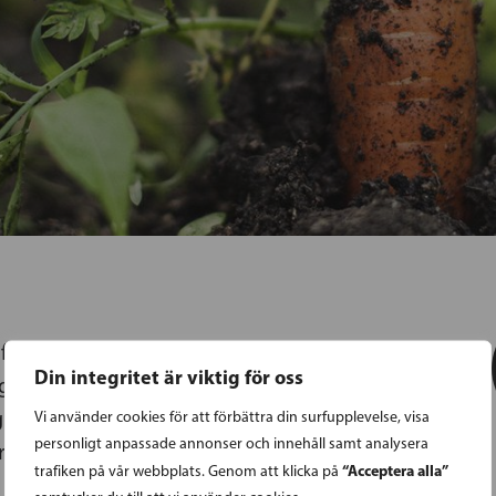
ån skola till jobb – om den inte är tillräckligt
Din integritet är viktig för oss
gäller inte enbart ungdomar, för en
 och råkar ut för samma problem.
Vi använder cookies för att förbättra din surfupplevelse, visa
personligt anpassade annonser och innehåll samt analysera
förenkla och snabba upp vägen från skolbänken
“Acceptera alla”
trafiken på vår webbplats. Genom att klicka på