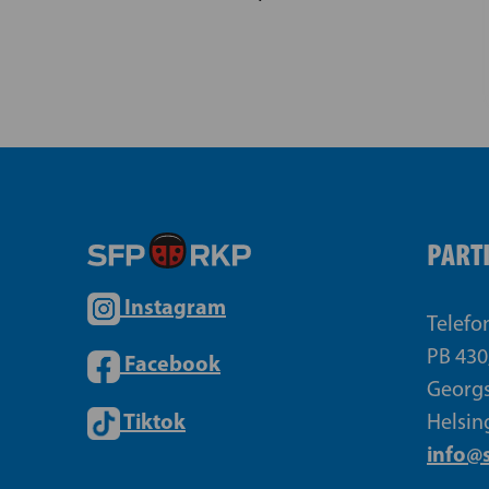
PART
Instagram
Telefo
PB 430
Facebook
Georgs
Tiktok
Helsin
info@s