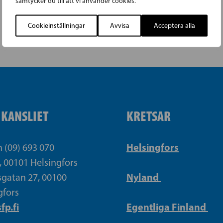
samtycker du till att vi använder cookies.
Cookieinställningar
Avvisa
Acceptera alla
IKANSLIET
KRETSAR
Helsingfors
n (09) 693 070
, 00101 Helsingfors
Nyland
gatan 27, 00100
gfors
fp.fi
Egentliga Finland