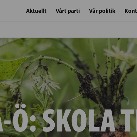
Aktuellt
Vårt parti
Vår politik
Kont
A-Ö:
SKOLA T