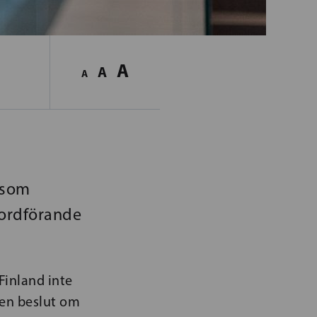
A
A
A
 som
 ordförande
Finland inte
gen beslut om