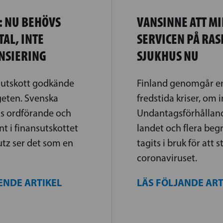
: NU BEHÖVS
VANSINNE ATT M
AL, INTE
SERVICEN PÅ RA
NSIERING
SJUKHUS NU
sutskott godkände
Finland genomgår en
geten. Svenska
fredstida kriser, om 
s ordförande och
Undantagsförhålland
nt i finansutskottet
landet och flera beg
tz ser det som en
tagits i bruk för att 
coronaviruset.
ENDE ARTIKEL
LÄS FÖLJANDE AR