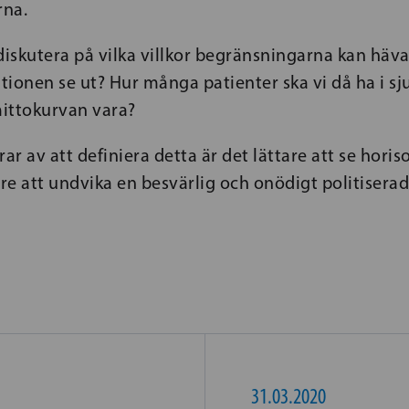
rna.
diskutera på vilka villkor begränsningarna kan häva
tionen se ut? Hur många patienter ska vi då ha i s
ittokurvan vara?
rar av att definiera detta är det lättare att se hori
are att undvika en besvärlig och onödigt politisera
31.03.2020