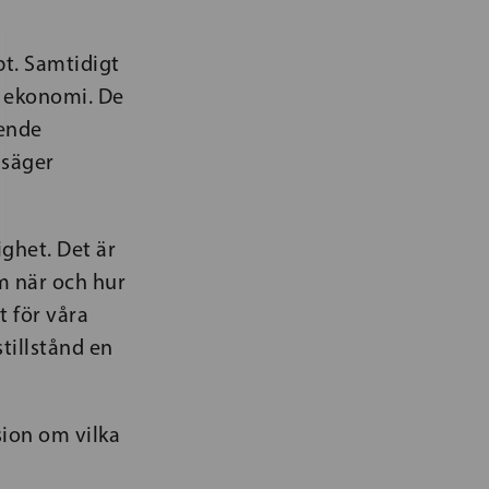
bbt. Samtidigt
r ekonomi. De
ående
 säger
ighet. Det är
om när och hur
t för våra
tillstånd en
sion om vilka