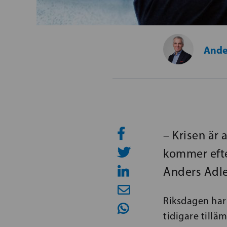
Ande
– Krisen är
kommer efte
Anders Adle
Riksdagen har
tidigare tillä