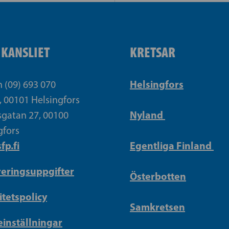
IKANSLIET
KRETSAR
Helsingfors
n (09) 693 070
, 00101 Helsingfors
Nyland
gatan 27, 00100
gfors
fp.fi
Egentliga Finland
reringsuppgifter
Österbotten
itetspolicy
Samkretsen
inställningar