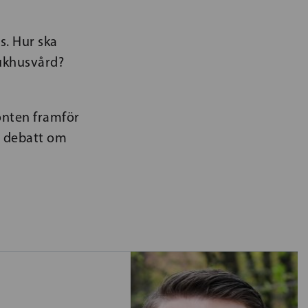
s. Hur ska
jukhusvård?
sonten framför
d debatt om