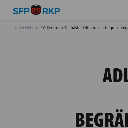
sfp.fi
/
Nyheter
/
Adlercreutz: Vi måste definiera när begränsninga
AD
BEGRÄ