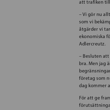
att trafiken t
– Vi gör nu all
som vi bekämp
åtgärder vi ta
ekonomiska föl
Adlercreutz.
– Besluten att
bra. Men jag ä
begränsningarn
företag som nu
dag kommer at
För att ge fra
förutsättninga