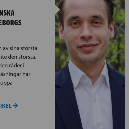
INSKA
SEBORGS
 av sina största
inte den största.
en råder i
räsningar har
stoppa
TIKEL