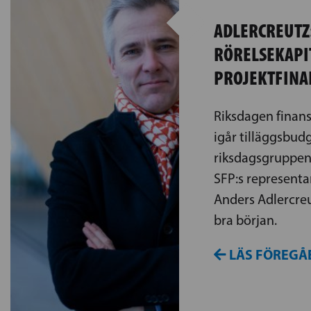
ADLERCREUTZ
RÖRELSEKAPIT
PROJEKTFINA
Riksdagen finan
igår tilläggsbud
riksdagsgruppen
SFP:s representa
Anders Adlercreu
bra början.
LÄS FÖREGÅ