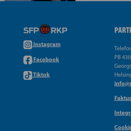
PART
Instagram
Telefo
PB 430
Facebook
Georgs
Tiktok
Helsin
info@s
Faktu
Integr
Cookie