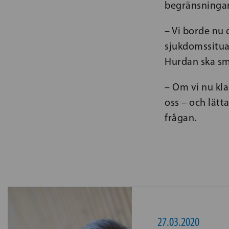
begränsninga
– Vi borde nu 
sjukdomssitua
Hurdan ska sm
– Om vi nu kla
oss – och lätt
frågan.
27.03.2020