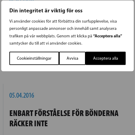
Din integritet är viktig för oss
NYCKELN TILL FINLANDS FRAMGÅNG ÄR
Vi använder cookies för att förbättra din surfupplevelse, visa
UTBILDNING
personligt anpassade annonser och innehåll samt analysera
“Acceptera alla”
trafiken på vår webbplats. Genom att klicka på
Resolution från Svenska folkpartiet i
samtycker du till att vi använder cookies.
Helsingfors Kretsmöte 2.4.2016
Cookieinställningar
Avvisa
Acceptera alla
LÄS FÖREGÅENDE ARTIKEL
05.04.2016
ENBART FÖRSTÅELSE FÖR BÖNDERNA
RÄCKER INTE