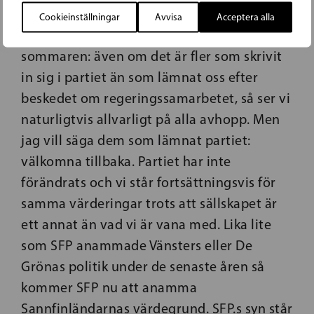
Avslutningsvis en
reflektion över den
Cookieinställningar
Avvisa
Acceptera alla
turbulens vi såg inom partiet i mitten av
sommaren: även om det är fler som skrivit
in sig i partiet än som lämnat oss efter
beskedet om regeringssamarbetet, så ser vi
naturligtvis allvarligt på alla avhopp. Men
jag vill säga dem som lämnat partiet:
välkomna tillbaka. Partiet har inte
förändrats och vi står fortsättningsvis för
samma värderingar trots att sällskapet är
ett annat än vad vi är vana med. Lika lite
som SFP anammade Vänsters eller De
Grönas politik under de senaste åren så
kommer SFP nu att anamma
Sannfinländarnas värde­grund. SFP.s syn står