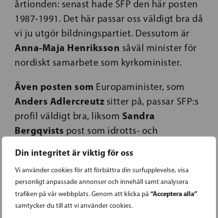
årtionden: senast hade SFP den här posten
1987-1991. Det här passar oss väldigt bra då
vi ju utgör bildningspartiet. Dessutom är
Anna-Maja Henriksson
såväl minister för
nordiskt samarbete som kyrkominister.
Även posten som
Europaminister, som
Anders Adlercreutz
sitter på, passar SFP:s
Sandra
profil väldigt bra, liksom
Bergqvists
post som idrotts- och
ungdomsminister. Det här ger SFP en
Din integritet är viktig för oss
väldigt god förutsättning att nå ett gott
Vi använder cookies för att förbättra din surfupplevelse, visa
resultat i den nuvarande regeringen och
personligt anpassade annonser och innehåll samt analysera
ger oss möjlighet att profilera oss i många
“Acceptera alla”
trafiken på vår webbplats. Genom att klicka på
av SFP:s kärnfrågor.
samtycker du till att vi använder cookies.