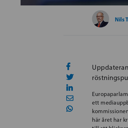
Nils 
Uppdaterand
röstningsp
Europaparlame
ett mediauppbå
kommissionens 
här året har k