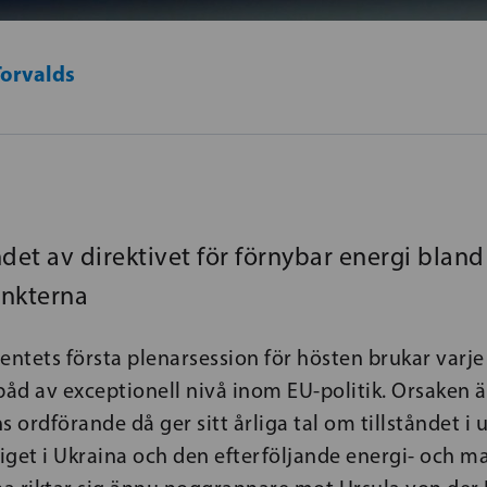
Torvalds
et av direktivet för förnybar energi bland
unkterna
ntets första plenarsession för hösten brukar varje
d av exceptionell nivå inom EU-politik. Orsaken ä
ordförande då ger sitt årliga tal om tillståndet i 
riget i Ukraina och den efterföljande energi- och ma