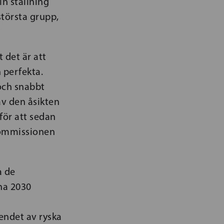
in ställning
största grupp,
 det är att
 perfekta.
 och snabbt
 av den åsikten
för att sedan
kommissionen
a de
na 2030
endet av ryska