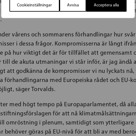
lande de övriga nämnda lagstiftningsförslagen, i s
Cookieinställningar
Avvisa
Acceptera alla
r i miljöutskottet för Europaparlamentets tredje 
.
under vårens och sommarens förhandlingar hur svårt
sser i dessa frågor. Kompromisserna är långt ifrån
på hur viktigt det är för tillfället att gemensamt
r till de akuta utmaningar vi står inför, är jag ändå
tigt att godkänna de kompromisser vi nu lyckats nå, 
ta förhandlingarna med Europeiska rådet och EU-
jligt, säger Torvalds.
tter med högt tempo på Europaparlamentet, då all
stiftningsförslagen för att nå klimatmålsättningar
ll omröstning i plenum, samtidigt som ytterligare
r behöver göras på EU-nivå för att bli av med bero