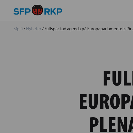
sfp.fi
/
Nyheter
/
Fullspäckad agenda på Europaparlamentets förs
FUL
EUROP
PLEN