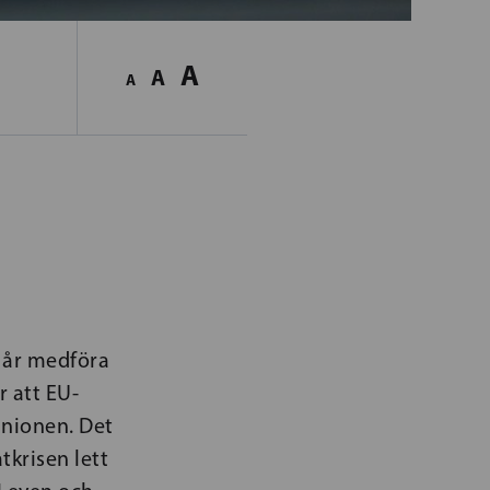
A
A
A
 år medföra
r att EU-
unionen. Det
tkrisen lett