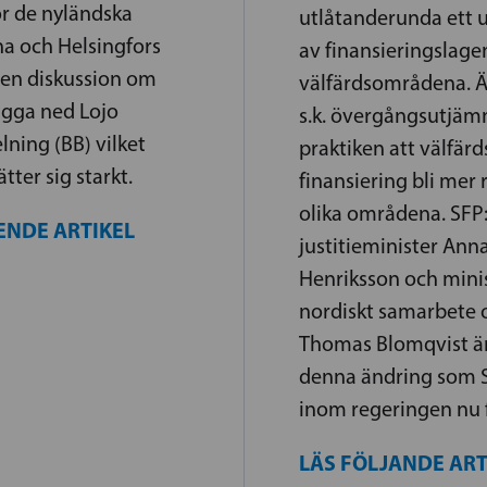
ör de nyländska
utlåtanderunda ett ut
a och Helsingfors
av finansieringslage
u en diskussion om
välfärdsområdena. 
ägga ned Lojo
s.k. övergångsutjäm
lning (BB) vilket
praktiken att välfä
ter sig starkt.
finansiering bli mer 
olika områdena. SFP:
ENDE ARTIKEL
justitieminister Ann
Henriksson och minis
nordiskt samarbete 
Thomas Blomqvist är
denna ändring som S
inom regeringen nu f
LÄS FÖLJANDE AR