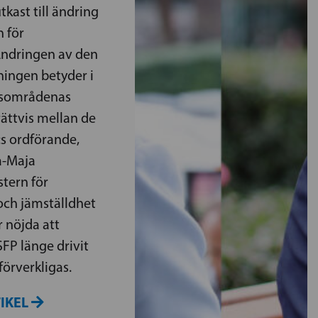
kast till ändring
n för
Ändringen av den
ningen betyder i
rdsområdenas
rättvis mellan de
s ordförande,
a-Maja
tern för
och jämställdhet
 nöjda att
FP länge drivit
örverkligas.
TIKEL