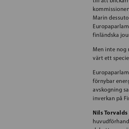
till att blick
kommissionens 
Marin dessuto
Europaparlame
finländska jou
Men inte nog 
värt ett speci
Europaparlame
förnybar energ
avskogning sa
inverkan på F
Nils Torvalds
huvudförhandla