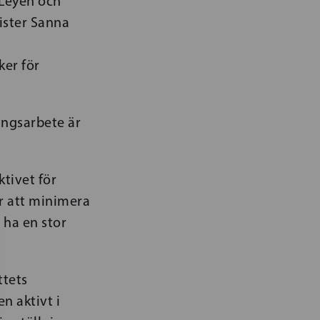
 Leyen och
ister Sanna
ker för
ingsarbete är
tivet för
ör att minimera
 ha en stor
ttets
n aktivt i