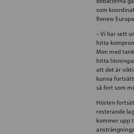
debatterna gäl
som koordinato
Renew Europe
– Vi har sett 
hitta kompromi
Men med tanke 
hitta lösninga
att det är vik
kunna fortsät
så fort som mö
Hösten fortsä
resterande lag
kommer upp ti
ansträngninga