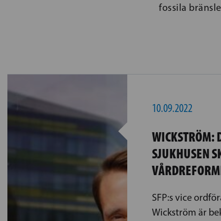
fossila bränsle
10.09.2022
WICKSTRÖM: 
SJUKHUSEN SK
VÅRDREFORME
SFP:s vice ordfö
Wickström är be