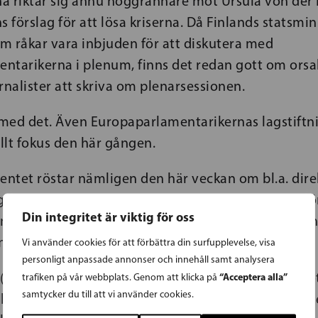
arna riktar sig ännu noggrannare mot Ursula von der
förslag för att lösa kriserna. Då Finlands statsmin
m råkar vara inbjuden för att diskutera med
ntarikerna i plenum, finns det redan gott om orsa
rnalister att skriva om plenarsessionen.
med det. Även Europaparlamentarikernas lagstiftn
ellt fokus den här gången.
ntet röstar nämligen den här veckan om bl.a. direk
i, energieffektivitetsdirektivet, EU:s lagstiftning f
Din integritet är viktig för oss
mt EU:s skogsstrategi. Alla dessa omröstningar kan
inland.
Vi använder cookies för att förbättra din surfupplevelse, visa
personligt anpassade annonser och innehåll samt analysera
(SFP / Renew Europe) har fungerat som miljöutsko
“Acceptera alla”
trafiken på vår webbplats. Genom att klicka på
samtycker du till att vi använder cookies.
re i direktivet för förnybar energi och deltagit äve