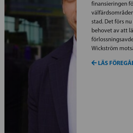
finansieringen f
välfärdsområden
stad. Det förs n
behovet av att l
förlossningsavde
Wickström motsät
LÄS FÖREGÅ