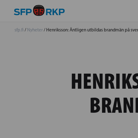
sfp.fi
/
Nyheter
/
Henriksson: Äntligen utbildas brandmän på sve
HENRIKS
BRAN