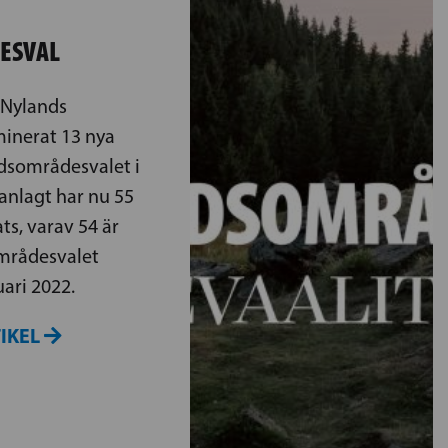
ESVAL
i Nylands
minerat 13 nya
rdsområdesvalet i
nlagt har nu 55
s, varav 54 är
områdesvalet
ari 2022.
TIKEL