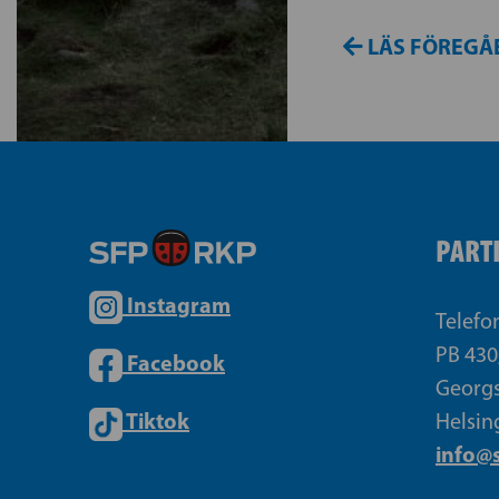
LÄS FÖREGÅ
PART
Instagram
Telefo
PB 430
Facebook
Georgs
Tiktok
Helsin
info@s