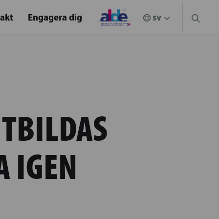
akt
Engagera dig
UTBILDAS
 IGEN