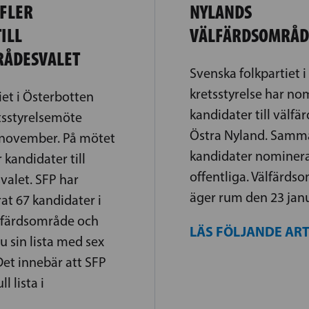
FLER
NYLANDS
ILL
VÄLFÄRDSOMRÅD
RÅDESVALET
Svenska folkpartiet 
kretsstyrelse har no
iet i Österbotten
kandidater till välfä
etsstyrelsemöte
Östra Nyland. Samma
 november. På mötet
kandidater nominerat
 kandidater till
offentliga. Välfärds
valet. SFP har
äger rum den 23 janu
at 67 kandidater i
lfärdsområde och
LÄS FÖLJANDE AR
 sin lista med sex
Det innebär att SFP
ll lista i