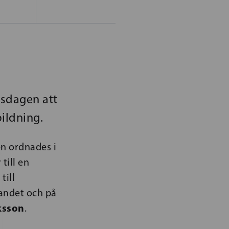
ksdagen att
bildning.
en ordnades i
till en
till
landet och på
ksson
.