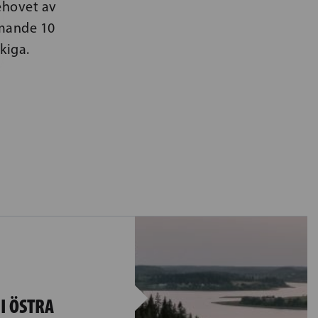
ehovet av
mmande 10
åkiga.
I ÖSTRA