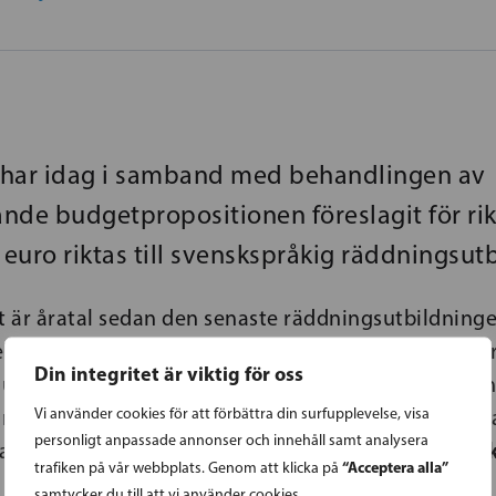
 har idag i samband med behandlingen av
nde budgetpropositionen föreslagit för ri
 euro riktas till svenskspråkig räddningsut
t är åratal sedan den senaste räddningsutbildning
hovet är skriande. SFP har arbetat hårt för resurser 
Din integritet är viktig för oss
utbildning. De här resurserna förbättrar tillgången 
Vi använder cookies för att förbättra din surfupplevelse, visa
 räddningspersonal också i framtiden både på fast
personligt anpassade annonser och innehåll samt analysera
Anna-Maja Henri
artiordförande, justitieminister
“Acceptera alla”
trafiken på vår webbplats. Genom att klicka på
samtycker du till att vi använder cookies.