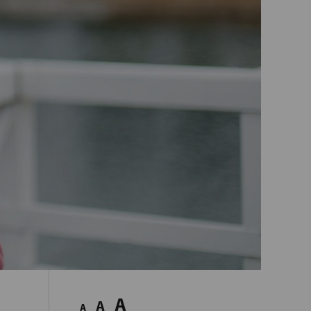
A
A
A