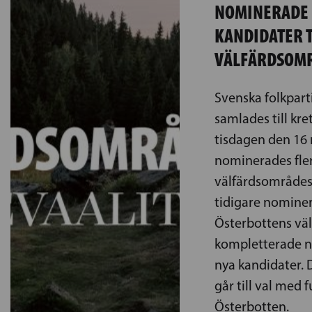
NOMINERADE 
KANDIDATER T
VÄLFÄRDSOM
Svenska folkpart
samlades till kr
tisdagen den 16
nominerades fler
välfärdsområdes
tidigare nominer
Österbottens vä
kompletterade nu
nya kandidater. 
går till val med fu
Österbotten.