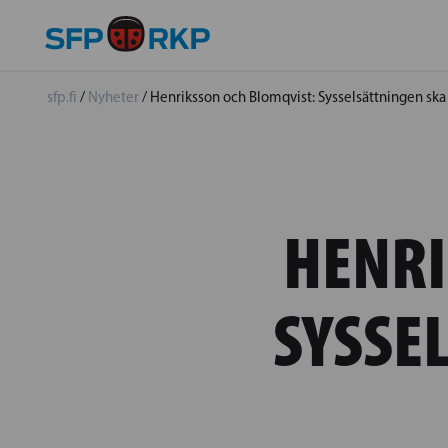
sfp.fi
/
Nyheter
/
Henriksson och Blomqvist: Sysselsättningen ska 
HENRI
SYSSE