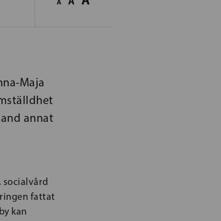
A
A
Anna-Maja
mställdhet
land annat
, socialvård
ringen fattat
by kan