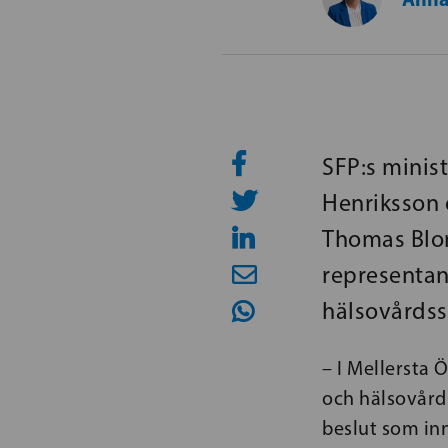
SFP:s minis
Henriksson 
Thomas Blom
representan
hälsovårds
– I Mellersta 
och hälsovård 
beslut som in