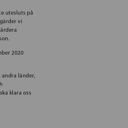
te utesluts på
gärder vi
värdera
son.
mber 2020
 andra länder,
ch
ska klara oss