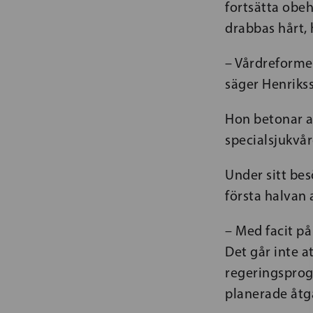
fortsätta obeh
drabbas hårt, 
– Vårdreforme
säger Henriks
Hon betonar a
specialsjukvår
Under sitt be
första halvan
– Med facit på
Det går inte a
regeringsprogr
planerade åtg