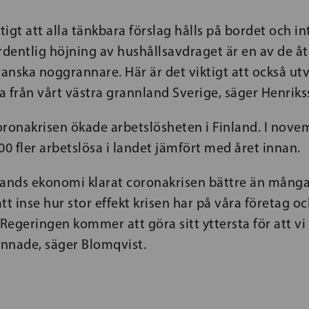
ktigt att alla tänkbara förslag hålls på bordet och in
dentlig höjning av hushållsavdraget är en av de åt
anska noggrannare. Här är det viktigt att också ut
 från vårt västra grannland Sverige, säger Henriks
oronakrisen ökade arbetslösheten i Finland. I nove
00 fler arbetslösa i landet jämfört med året innan.
nlands ekonomi klarat coronakrisen bättre än många
att inse hur stor effekt krisen har på våra företag o
 Regeringen kommer att göra sitt yttersta för att vi 
innade, säger Blomqvist.