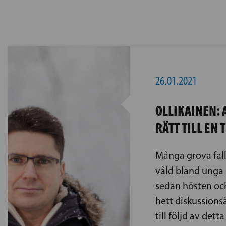
26.01.2021
OLLIKAINEN: 
RÄTT TILL EN
Många grova fal
våld bland unga
sedan hösten och
hett diskussion
till följd av dett