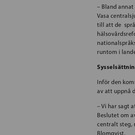
– Bland annat h
Vasa centralsj
till att de spr
hälsovårdsref
nationalspråks
runtom i lande
Sysselsättnin
Inför den kom
av att uppnå d
– Vi har sagt a
Beslutet om av
centralt steg,
Blomqvist.