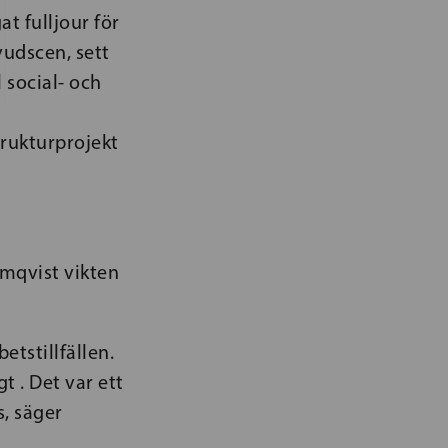
at fulljour för
vudscen, sett
l social- och
trukturprojekt
mqvist vikten
betstillfällen.
 . Det var ett
s, säger