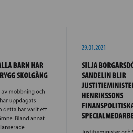
29.01.2021
ALLA BARN HAR
SILJA BORGARSD
 TRYGG SKOLGÅNG
SANDELIN BLIR
JUSTITIEMINISTE
l av mobbning och
HENRIKSSONS
 har uppdagats
FINANSPOLITISK
 detta har varit ett
SPECIALMEDARB
sämne. Bland annat
a lanserade
Justitieminister och 