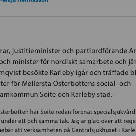
trar, justitieminister och partiordförande 
och minister för nordiskt samarbete och jä
qvist besökte Karleby igår och träffade b
ter för Mellersta Österbottens social- och
samkommun Soite och Karleby stad.
Österbotten har Soite redan förenat specialsjukvård
under ett och samma tak. Jag är glad över att rege
nebär att verksamheten på Centralsjukhuset i Karle