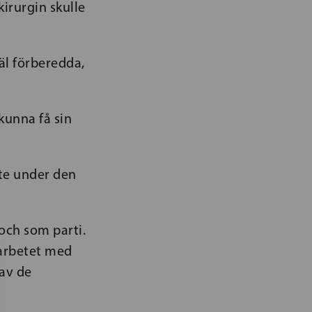
irurgin skulle
äl förberedda,
kunna få sin
ete under den
och som parti.
 arbetet med
 av de