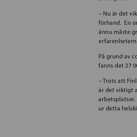
– Nu är det vi
förhand. En or
ännu måste gr
erfarenheterna
På grund av c
fanns det 27 0
– Trots att Fi
är det viktigt 
arbetsplatser.
ur detta helsk