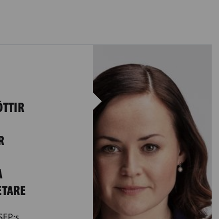
ÓTTIR
R
A
ETARE
SFP:s