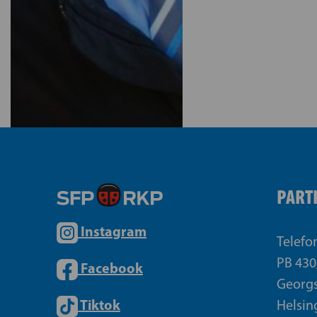
PART
Instagram
Telefo
PB 430
Facebook
Georgs
Tiktok
Helsin