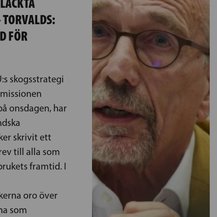
LÄCKTA
 TORVALDS:
ID FÖR
EU:s skogsstrategi
missionen
på onsdagen, har
ändska
r skrivit ett
v till alla som
rukets framtid. I
kerna oro över
rna som