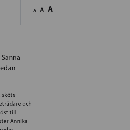
A
A
A
r Sanna
 medan
 sköts
reträdare och
st till
ster Annika
tredje