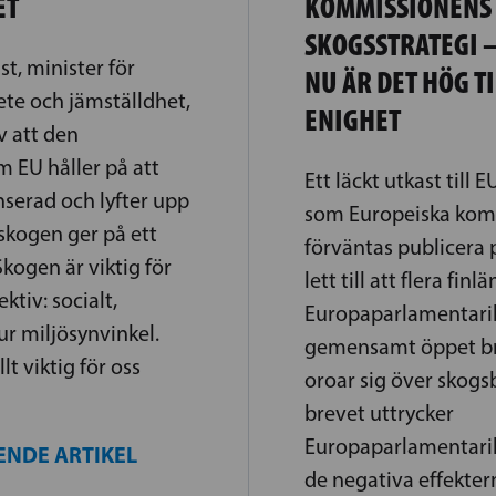
ET
KOMMISSIONENS 
SKOGSSTRATEGI –
, minister för
NU ÄR DET HÖG T
te och jämställdhet,
ENIGHET
v att den
m EU håller på att
Ett läckt utkast till 
nserad och lyfter upp
som Europeiska kom
skogen ger på ett
förväntas publicera 
Skogen är viktig för
lett till att flera finl
ktiv: socialt,
Europaparlamentarike
r miljösynvinkel.
gemensamt öppet bre
lt viktig för oss
oroar sig över skogsb
brevet uttrycker
Europaparlamentari
ENDE ARTIKEL
de negativa effekte