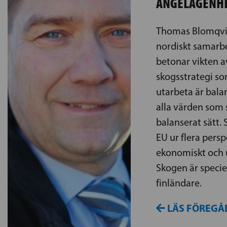
ANGELÄGENH
Thomas Blomqvist
nordiskt samarbe
betonar vikten a
skogsstrategi so
utarbeta är bala
alla värden som 
balanserat sätt. 
EU ur flera perspe
ekonomiskt och u
Skogen är speciel
finländare.
LÄS FÖREGÅ