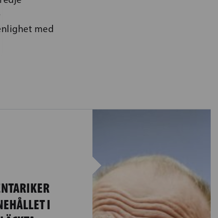
e
 enlighet med
NTARIKER
NEHÅLLET I