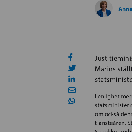
Anna
Justitiemin
Marins stäl
statsminist
I enlighet med
statsministern
om också denna
tjänsteåren. S
Saarikko, andr