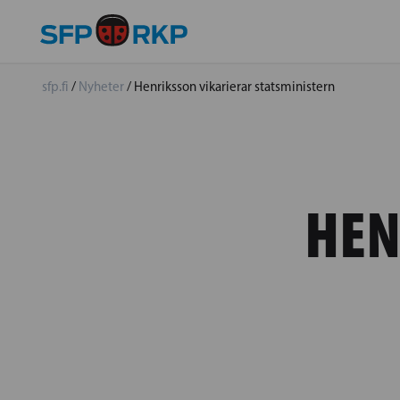
sfp.fi
/
Nyheter
/
Henriksson vikarierar statsministern
HEN