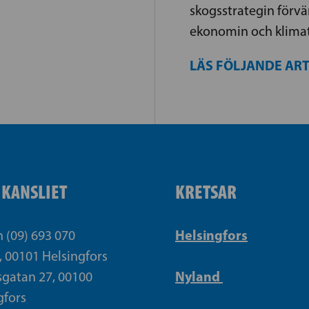
skogsstrategin förv
ekonomin och klimat
LÄS FÖLJANDE AR
IKANSLIET
KRETSAR
Helsingfors
n (09) 693 070
, 00101 Helsingfors
Nyland
gatan 27, 00100
gfors