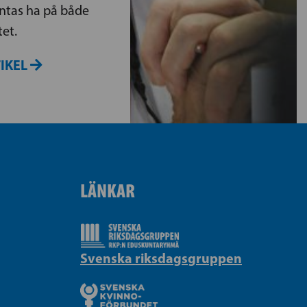
äntas ha på både
et.
TIKEL
LÄNKAR
Svenska riksdagsgruppen