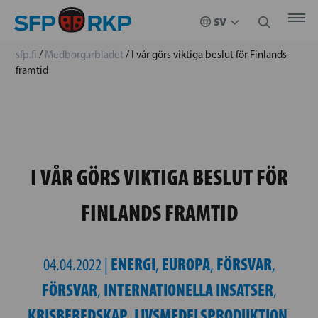
sfp.fi
/
Medborgarbladet
/
I vår görs viktiga beslut för Finlands
framtid
I VÅR GÖRS VIKTIGA BESLUT FÖR
FINLANDS FRAMTID
ENERGI
EUROPA
FÖRSVAR
04.04.2022 |
,
,
,
FÖRSVAR
INTERNATIONELLA INSATSER
,
,
KRISBEREDSKAP
LIVSMEDELSPRODUKTION
,
,