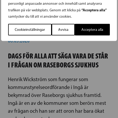
personligt anpassade annonser och innehåll samt analysera
“Acceptera alla”
trafiken på vår webbplats. Genom att klicka på
samtycker du till att vi använder cookies.
Cookieinställningar
Avvisa
Acceptera alla
06.03.2020
DAGS FÖR ALLA ATT SÄGA VARA DE STÅR
I FRÅGAN OM RASEBORGS SJUKHUS
Henrik Wickström som fungerar som
kommunstyrelseordförande i Ingå är
bekymrad över Raseborgs sjukhus framtid.
Ingå är en av de kommuner som berörs mest
av frågan och han ser att oron har bara ökat