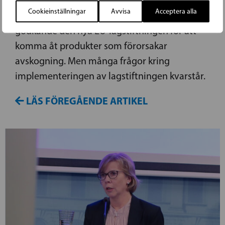
Cookieinställningar
Avvisa
Acceptera alla
Det är ett år sedan Europaparlamentet
godkände den nya EU-lagstiftningen för att
komma åt produkter som förorsakar
avskogning. Men många frågor kring
implementeringen av lagstiftningen kvarstår.
LÄS FÖREGÅENDE ARTIKEL