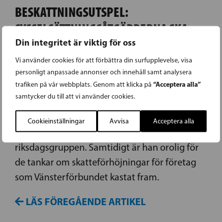
BESKATTNINGSUTSPEL:
SYSSELSÄTTNINGSÅTGÄRDERNA SKA
Din integritet är viktig för oss
VARA I FOKUS I HALVTIDSRIAN
Vi använder cookies för att förbättra din surfupplevelse, visa
I halvtidsrian i april kommer regeringen att
personligt anpassade annonser och innehåll samt analysera
“Acceptera alla”
trafiken på vår webbplats. Genom att klicka på
dra upp riktlinjer för resten av
samtycker du till att vi använder cookies.
regeringsperioden. Ekonomin och
sysselsättningen måste vara i fokus, säger
Cookieinställningar
Avvisa
Acceptera alla
Anders Adlercreutz, ordförande för Svenska
riksdagsgruppen. Samtidigt är han orolig för
de tankar om skatteförhöjningar för företag
som Vänsterförbundet kastat fram.
LÄS FÖREGÅENDE ARTIKEL