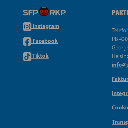
PART
Instagram
Telefo
PB 430
Facebook
Georgs
Tiktok
Helsin
info@s
Faktu
Integr
Cookie
Transp