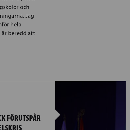
ögskolor och
tningarna. Jag
nför hela
 är beredd att
CK FÖRUTSPÅR
ELSKRIS