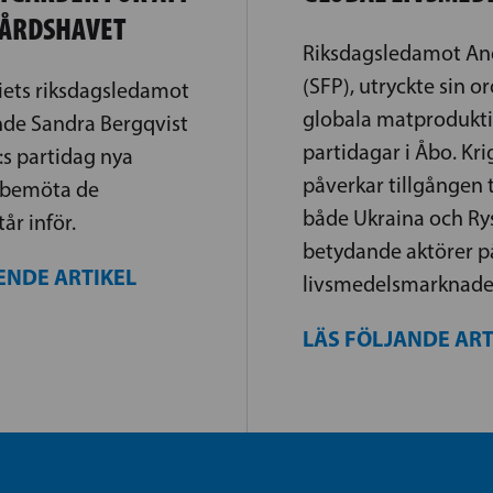
ÅRDSHAVET
Riksdagsledamot An
(SFP), utryckte sin o
iets riksdagsledamot
globala matprodukti
nde Sandra Bergqvist
partidagar i Åbo. Kri
:s partidag nya
påverkar tillgången t
t bemöta de
både Ukraina och Ry
år inför.
betydande aktörer p
ENDE ARTIKEL
livsmedelsmarknade
LÄS FÖLJANDE AR