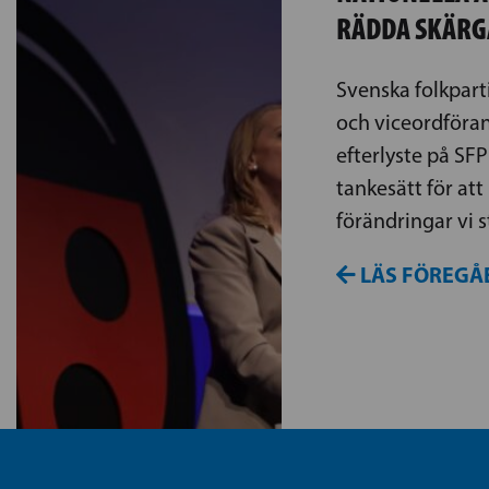
RÄDDA SKÄRG
Svenska folkpart
och viceordföra
efterlyste på SFP
tankesätt för at
förändringar vi st
LÄS FÖREGÅ