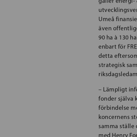
gäller energi-
utvecklingsve
Umeå finansier
även offentlig
90 ha à 130 h
enbart för FR
detta efterso
strategisk sam
riksdagsleda
– Lämpligt inf
fonder själva 
förbindelse m
koncernens stö
samma ställe 
med Henry Ford