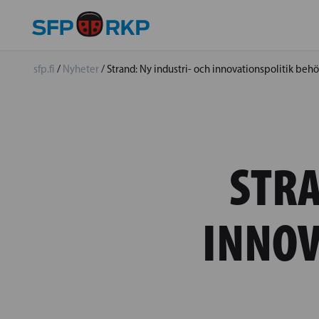
sfp.fi
/
Nyheter
/
Strand: Ny industri- och innovationspolitik beh
STRA
INNOV