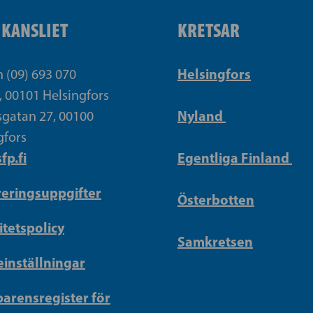
IKANSLIET
KRETSAR
Helsingfors
n (09) 693 070
, 00101 Helsingfors
Nyland
gatan 27, 00100
gfors
fp.fi
Egentliga Finland
reringsuppgifter
Österbotten
itetspolicy
Samkretsen
inställningar
arensregister för