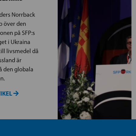
ders Norrback
ro över den
onen på SFP:s
get i Ukraina
ill livsmedel då
ssland är
å den globala
n.
TIKEL