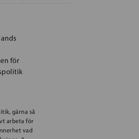
slands
en för
politik
tik, gärna så
vt arbeta för
ynnerhet vad