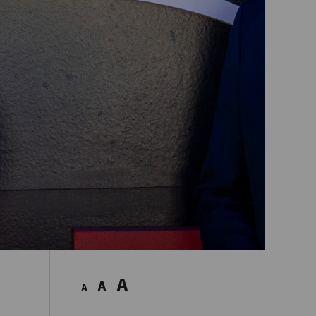
A
A
A