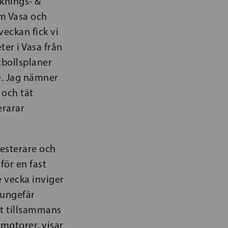
sknings- &
om Vasa och
veckan fick vi
ter i Vasa från
tbollsplaner
e. Jag nämner
 och tät
erarar
vesterare och
för en fast
 vecka inviger
 ungefär
tt tillsammans
lmotorer, visar