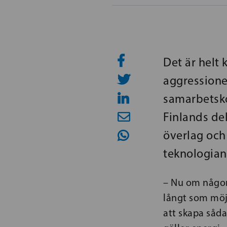
Det är helt 
aggressione
samarbetsko
Finlands de
överlag och
teknologian
– Nu om någons
långt som möjl
att skapa såda