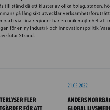
s till stånd då ett kluster av olika bolag, staden, h
ammans på lång sikt utvecklar verksamhetsförutsät
m parti via sina regioner har en unik möjlighet att i
gen för en ny industri- och innovationspolitik. Vasa
 avslutar Strand.
21.05.2022
TERLYSER FLER
ANDERS NORRBA
TGÄRDER FÖR ATT
GLOBAL LIVSMED