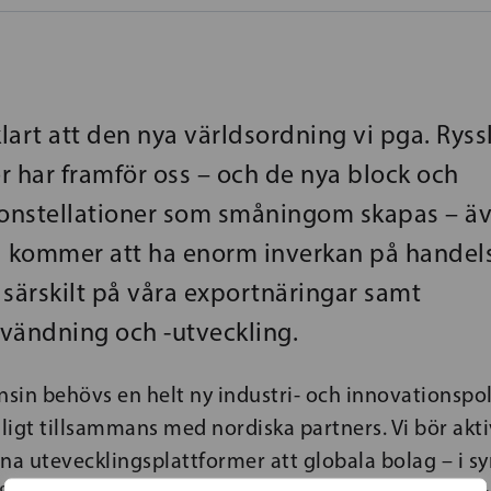
klart att den nya världsordning vi pga. Rys
r har framför oss – och de nya block och
nstellationer som småningom skapas – äv
l kommer att ha enorm inverkan på handels
 särskilt på våra exportnäringar samt
vändning och -utveckling.
in behövs en helt ny industri- och innovationspoli
igt tillsammans med nordiska partners. Vi bör akti
na utevecklingsplattformer att globala bolag – i s