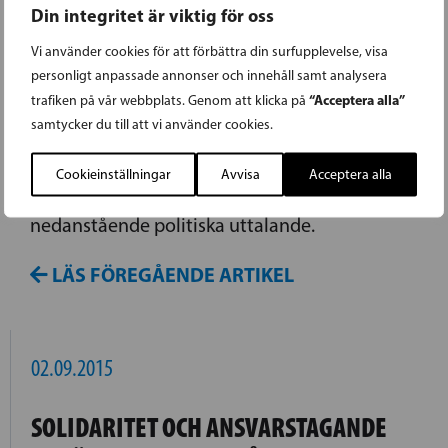
Din integritet är viktig för oss
02.09.2015
Vi använder cookies för att förbättra din surfupplevelse, visa
personligt anpassade annonser och innehåll samt analysera
FINLANDSBILDEN OROAR SVENSKA
“Acceptera alla”
trafiken på vår webbplats. Genom att klicka på
samtycker du till att vi använder cookies.
RIKSDAGSGRUPPEN
Cookieinställningar
Avvisa
Acceptera alla
Svenska riksdagsgruppen har i dag gjort
nedanstående politiska uttalande.
LÄS FÖREGÅENDE ARTIKEL
02.09.2015
SOLIDARITET OCH ANSVARSTAGANDE