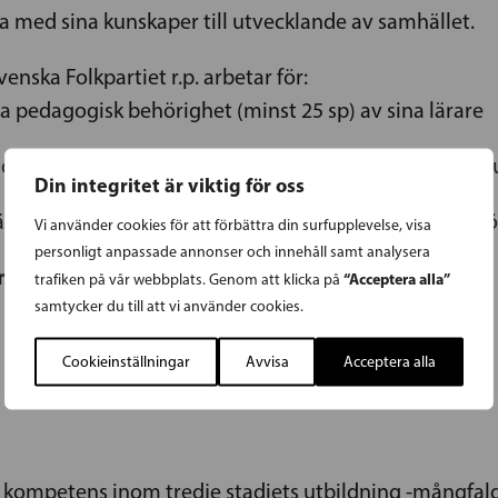
 med sina kunskaper till utvecklande av samhället.
Svenska Folkpartiet r.p. arbetar för:
va pedagogisk behörighet (minst 25 sp) av sina lärare
ier i universitetspedagogik införs enligt Helsingfors 
Din integritet är viktig för oss
rutbildningen mellan svenska och finska enheter förve
Vi använder cookies för att förbättra din surfupplevelse, visa
personligt anpassade annonser och innehåll samt analysera
m, sekr
“Acceptera alla”
trafiken på vår webbplats. Genom att klicka på
samtycker du till att vi använder cookies.
Cookieinställningar
Avvisa
Acceptera alla
 kompetens inom tredje stadiets utbildning -mångfald