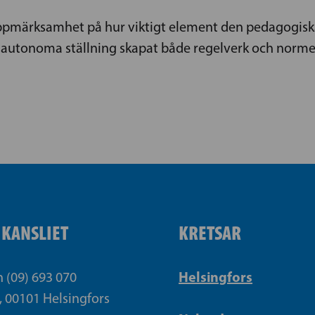
 uppmärksamhet på hur viktigt element den pedagogi
 autonoma ställning skapat både regelverk och norme
IKANSLIET
KRETSAR
Helsingfors
n (09) 693 070
, 00101 Helsingfors