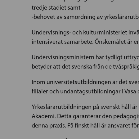
tredje stadiet samt
-behovet av samordning av yrkeslärarutbi
Undervisnings- och kulturministeriet inv
intensiverat samarbete. Önskemålet är e
Undervisningsministern har tydligt uttryc
betyder att det svenska från de tvåspråki
Inom universitetsutbildningen är det sven
filialer och undantagsutbildningar i Vasa 
Yrkeslärarutbildningen på svenskt håll ä
Akademi. Detta garanterar den pedagogisk
denna praxis. På finskt håll är ansvaret f