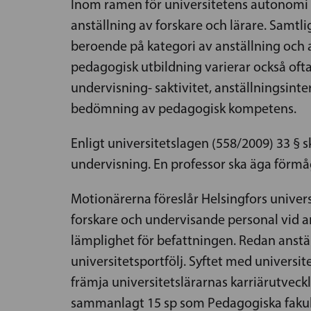
Inom ramen för universitetens autonomi
anställning av forskare och lärare. Samtli
beroende på kategori av anställning och
pedagogisk utbildning varierar också oft
undervisning- saktivitet, anställningsi
bedömning av pedagogisk kompetens.
Enligt universitetslagen (558/2009) 33 §
undervisning. En professor ska äga förmå
Motionärerna föreslår Helsingfors univer
forskare och undervisande personal vid a
lämplighet för befattningen. Redan anst
universitetsportfölj. Syftet med universite
främja universitetslärarnas karriärutveck
sammanlagt 15 sp som Pedagogiska fakult