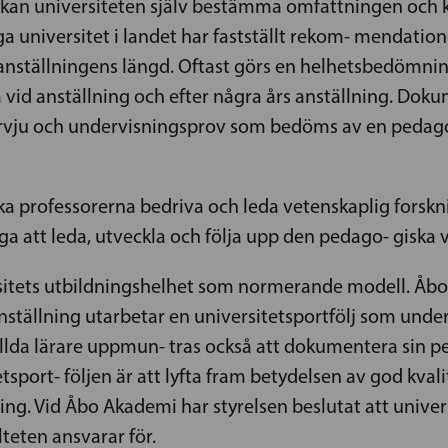
 kan universiteten själv bestämma omfattningen och 
ga universitet i landet har fastställt rekom- mendation
 anställningens längd. Oftast görs en helhetsbedömni
a vid anställning och efter några års anställning. Do
ntervju och undervisningsprov som bedöms av en peda
 ska professorerna bedriva och leda vetenskaplig fors
ga att leda, utveckla och följa upp den pedago- gis
sitets utbildningshelhet som normerande modell. Åbo 
nställning utarbetar en universitetsportfölj som und
ällda lärare uppmun- tras också att dokumentera sin 
tsport- följen är att lyfta fram betydelsen av god kval
ling. Vid Åbo Akademi har styrelsen beslutat att unive
eten ansvarar för.