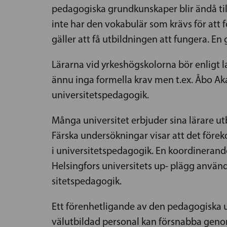
pedagogiska grundkunskaper blir ändå til
inte har den vokabulär som krävs för att f
gäller att få utbildningen att fungera. E
Lärarna vid yrkeshögskolorna bör enligt l
ännu inga formella krav men t.ex. Åbo Ak
universitetspedagogik.
Många universitet erbjuder sina lärare ut
Färska undersökningar visar att det före
i universitetspedagogik. En koordineran
Helsingfors universitets up- plägg använd
sitetspedagogik.
Ett förenhetligande av den pedagogiska ut
välutbildad personal kan försnabba geno