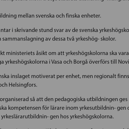
ldning mellan svenska och finska enheter.
äntar i skrivande stund svar av de svenska yrkeshögsk
n sammanslagning av dessa två yrkeshög- skolor.
kt ministeriets åsikt om att yrkeshögskolorna ska vara 
ga yrkeshögskolorna i Vasa och Borgå överförs till Nov
ska inslaget motiverat per enhet, men regionalt finns 
och Helsingfors.
r organiserad så att den pedagogiska utbildningen ges
a kompetensen för lärare inom yrkesutbildnin- gen o
ör yrkeslärarutbildnin- gen hos yrkeshögskolorna.