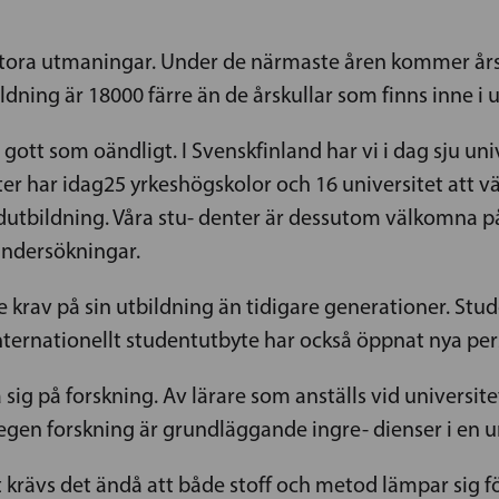
 stora utmaningar. Under de närmaste åren kommer årsk
ldning är 18000 färre än de årskullar som finns inne i
gott som oändligt. I Svenskfinland har vi i dag sju un
r har idag25 yrkeshögskolor och 16 universitet att väl
tbildning. Våra stu- denter är dessutom välkomna på 
undersökningar.
 krav på sin utbildning än tidigare generationer. Stu
nternationellt studentutbyte har också öppnat nya per
 sig på forskning. Av lärare som anställs vid universit
egen forskning är grundläggande ingre- dienser i en u
t krävs det ändå att både stoff och metod lämpar sig f