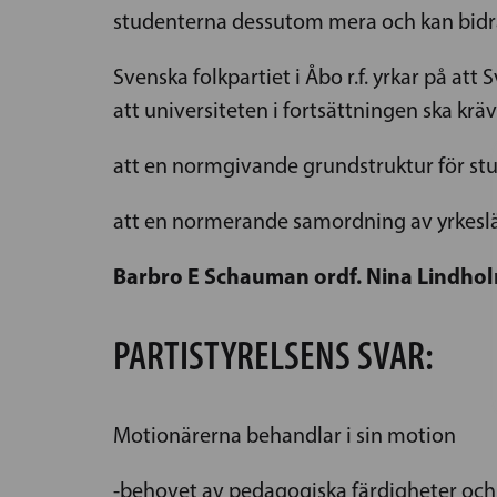
studenterna dessutom mera och kan bidra
Svenska folkpartiet i Åbo r.f. yrkar på att 
att universiteten i fortsättningen ska krä
att en normgivande grundstruktur för stud
att en normerande samordning av yrkeslära
Barbro E Schauman ordf. Nina Lindhol
PARTISTYRELSENS SVAR:
Motionärerna behandlar i sin motion
-behovet av pedagogiska färdigheter och