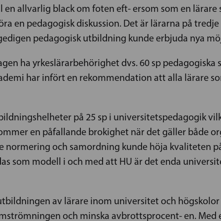
l en allvarlig black om foten eft- ersom som en lära
öra en pedagogisk diskussion. Det är lärarna på tredje
n gedigen pedagogisk utbildning kunde erbjuda nya möj
agen ha yrkeslärarbehörighet dvs. 60 sp pedagogiska stu
ademi har infört en rekommendation att alla lärare som
bildningshelheter på 25 sp i universitetspedagogik vil
kommer en påfallande brokighet när det gäller både or
de normering och samordning kunde höja kvaliteten p
as som modell i och med att HU är det enda universite
bildningen av lärare inom universitet och högskolor l
mströmningen och minska avbrottsprocent- en. Med et