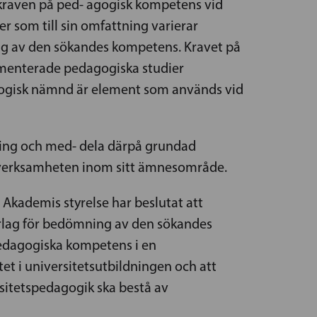
kraven på ped- agogisk kompetens vid
er som till sin omfattning varierar
ng av den sökandes kompetens. Kravet på
kumenterade pedagogiska studier
gogisk nämnd är element som används vid
kning och med- dela därpå grundad
ka verksamheten inom sitt ämnesområde.
Akademis styrelse har beslutat att
erlag för bedömning av den sökandes
pedagogiska kompetens i en
itet i universitetsutbildningen och att
rsitetspedagogik ska bestå av