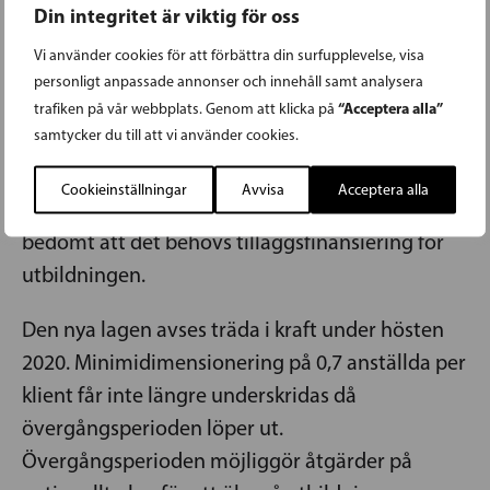
högklassiga tjänster, förbättra
Din integritet är viktig för oss
patientsäkerheten och för att underlätta
Vi använder cookies för att förbättra din surfupplevelse, visa
vårdpersonalens arbetsbörda.
personligt anpassade annonser och innehåll samt analysera
Dimensioneringen kommer att innebära en
“Acceptera alla”
trafiken på vår webbplats. Genom att klicka på
samtycker du till att vi använder cookies.
ökning av personalbehovet, vilket förutsätter en
ökning av antalet utbildningsplatser.
Cookieinställningar
Avvisa
Acceptera alla
Undervisnings- och kulturministeriet har
bedömt att det behövs tilläggsfinansiering för
utbildningen.
Den nya lagen avses träda i kraft under hösten
2020. Minimidimensionering på 0,7 anställda per
klient får inte längre underskridas då
övergångsperioden löper ut.
Övergångsperioden möjliggör åtgärder på