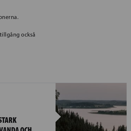
ionerna.
tillgång också
STARK
 VANDA OCH