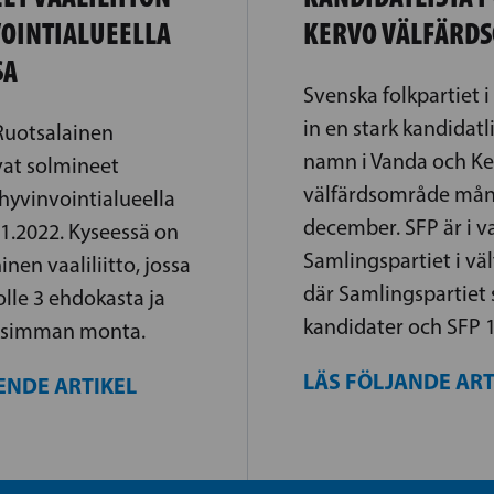
VOINTIALUEELLA
KERVO VÄLFÄRD
SA
Svenska folkpartiet 
in en stark kandidat
 Ruotsalainen
namn i Vanda och K
at solmineet
välfärdsområde mån
 hyvinvointialueella
december. SFP är i 
.1.2022. Kyseessä on
Samlingspartiet i vä
inen vaaliliitto, jossa
där Samlingspartiet 
lle 3 ehdokasta ja
kandidater och SFP 1
lisimman monta.
LÄS FÖLJANDE AR
ENDE ARTIKEL