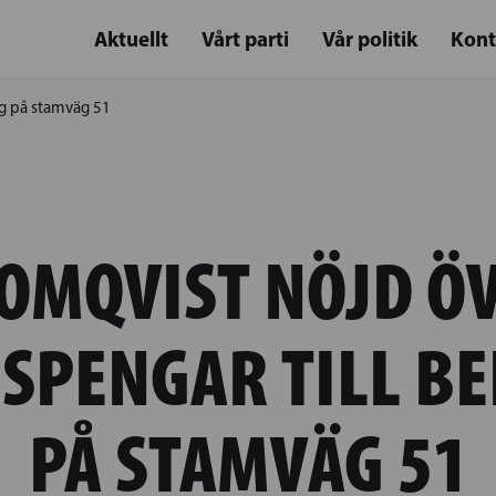
Aktuellt
Vårt parti
Vår politik
Kont
ng på stamväg 51
OMQVIST NÖJD Ö
SPENGAR TILL B
PÅ STAMVÄG 51