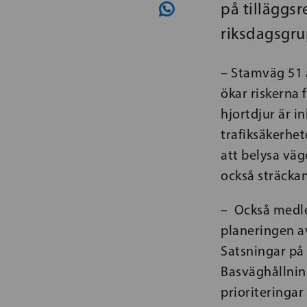
på tilläggs
riksdagsgru
– Stamväg 51 ä
ökar riskerna 
hjortdjur är i
trafiksäkerhet
att belysa väg
också sträckan
– Också medle
planeringen av
Satsningar på 
Basväghållning
prioriteringar