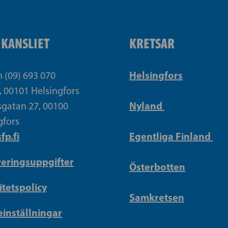
IKANSLIET
KRETSAR
Helsingfors
n (09) 693 070
, 00101 Helsingfors
Nyland
gatan 27, 00100
gfors
fp.fi
Egentliga Finland
reringsuppgifter
Österbotten
itetspolicy
Samkretsen
inställningar