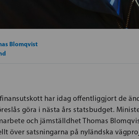
as Blomqvist
nd
finansutskott har idag offentliggjort de ä
reslås göra i nästa års statsbudget. Ministe
marbete och jämställdhet Thomas Blomqvis
ellt över satsningarna på nyländska vägpro