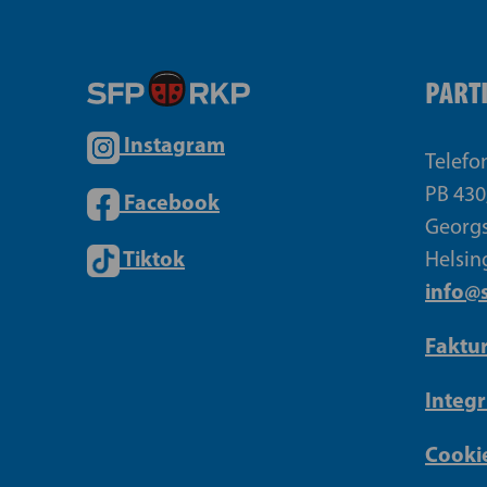
PART
Instagram
Telefo
PB 430
Facebook
Georgs
Tiktok
Helsin
info@s
Faktu
Integr
Cookie