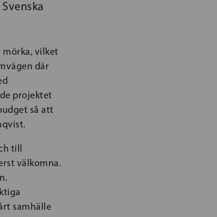
a Svenska
r mörka, vilket
tamvägen där
ed
ade projektet
sbudget så att
qvist.
h till
terst välkomna.
n.
ktiga
vårt samhälle