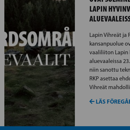
LAPIN HYVIN
ALUEVAALEIS
Lapin Vihreät ja
kansanpuolue ov
vaaliliiton Lapin
aluevaaleissa 23
niin sanottu tekn
RKP asettaa ehdo
Vihreät mahdol
LÄS FÖREGÅ