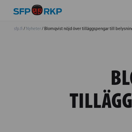
sfp.fi
/
Nyheter
/
Blomqvist nöjd över tilläggspengar till belysni
BL
TILLÄGG