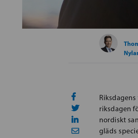
Thom
Nyla
Riksdagens 
riksdagen fö
nordiskt sa
gläds speci