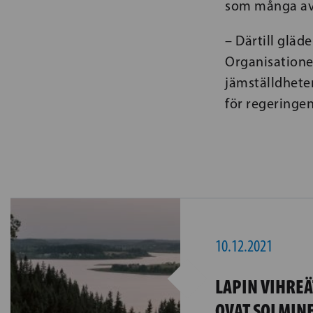
som många av
– Därtill gläd
Organisationer
jämställdheten
för regeringen
10.12.2021
LAPIN VIHREÄ
OVAT SOLMINE