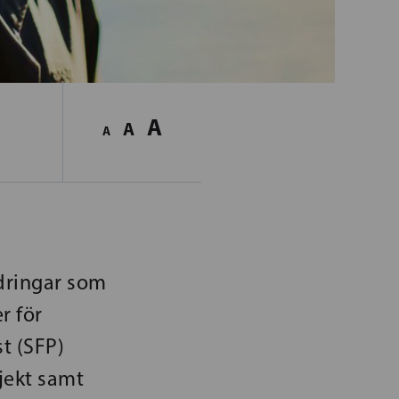
A
A
A
ndringar som
r för
t (SFP)
jekt samt