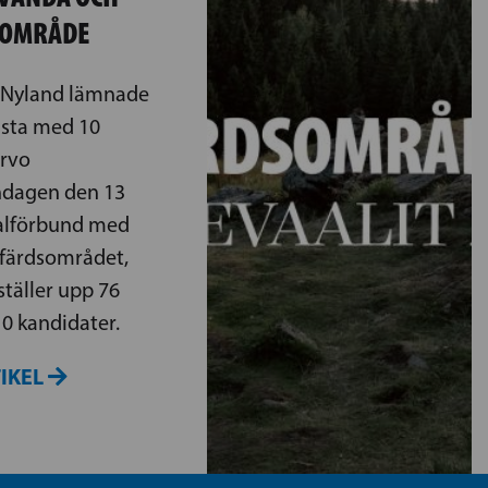
SOMRÅDE
i Nyland lämnade
lista med 10
ervo
dagen den 13
valförbund med
lfärdsområdet,
ställer upp 76
0 kandidater.
TIKEL