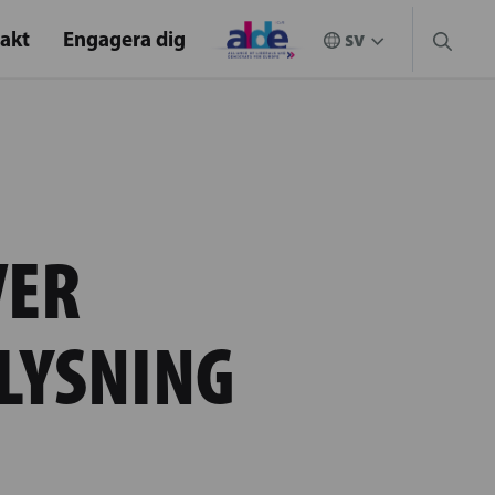
akt
Engagera dig
VER
ELYSNING