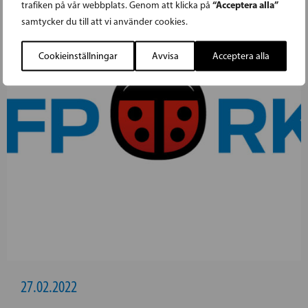
“Acceptera alla”
trafiken på vår webbplats. Genom att klicka på
samtycker du till att vi använder cookies.
Cookieinställningar
Avvisa
Acceptera alla
27.02.2022