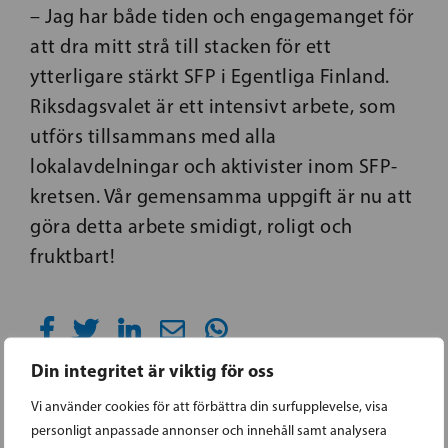
– Jag har både tiden och engagemanget för
att dra mitt strå till stacken för ett
ytterligare stärkt SFP i Egentliga Finland.
Riksdagsvalet är ett intensivt arbete, som
utförs tillsammans med alla
lokalavdelningar och aktivister inom SFP-
kretsen. Vår gemensamma uppgift är nu att
göra detta arbete smidigt, roligt och
fruktbart!
Din integritet är viktig för oss
Vi använder cookies för att förbättra din surfupplevelse, visa
personligt anpassade annonser och innehåll samt analysera