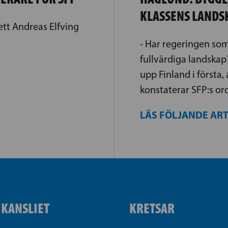
KLASSENS LANDS
sett Andreas Elfving
- Har regeringen som
fullvärdiga landskap
upp Finland i första,
konstaterar SFP:s or
LÄS FÖLJANDE AR
IKANSLIET
KRETSAR