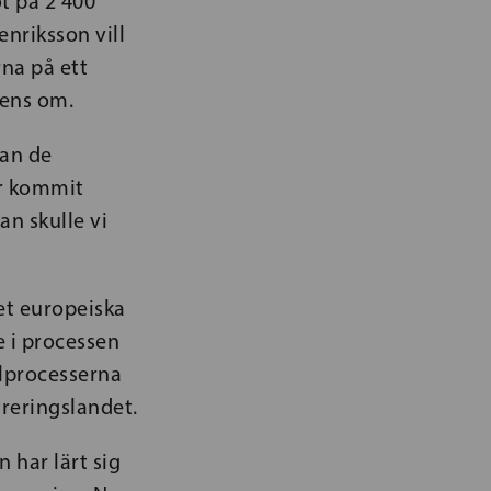
t på 2 400
nriksson vill
rna på ett
rens om.
lan de
ar kommit
an skulle vi
det europeiska
e i processen
ylprocesserna
treringslandet.
 har lärt sig