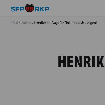
sfp.fi
/
Uutiset
/
Henriksson: Dags för Finland att visa vägen!
HENRIK