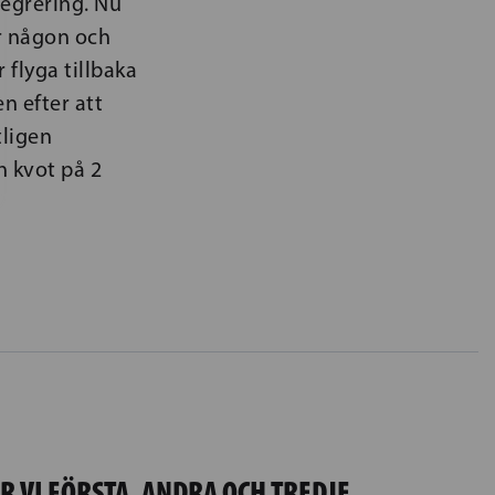
tegrering. Nu
ner någon och
 flyga tillbaka
n efter att
ligen
n kvot på 2
 VI FÖRSTA, ANDRA OCH TREDJE