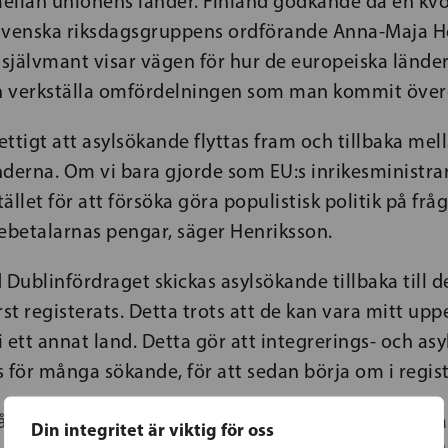
ellan unionens länder. Finland godkände då en kvo
Svenska riksdagsgruppens ordförande Anna-Maja He
 självmant visar vägen för hur de europeiska lände
an verkställa omfördelningen som man kommit öve
vettigt att asylsökande flyttas fram och tillbaka mel
nderna. Om vi bara gjorde som EU:s inrikesministr
llet för att försöka göra populistisk politik på fråg
ebetalarnas pengar, säger Henriksson.
 Dublinfördraget skickas asylsökande tillbaka till 
rst registerats. Detta trots att de kan vara mitt upp
 i ett annat land. Detta gör att integrerings- och as
 för många sökande, för att sedan börja om i regis
 Somalien har bott i Österbotten i 8 månader. Han
Din integritet är viktig för oss