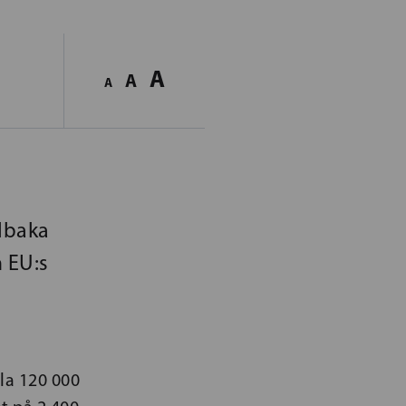
A
A
A
llbaka
 EU:s
la 120 000