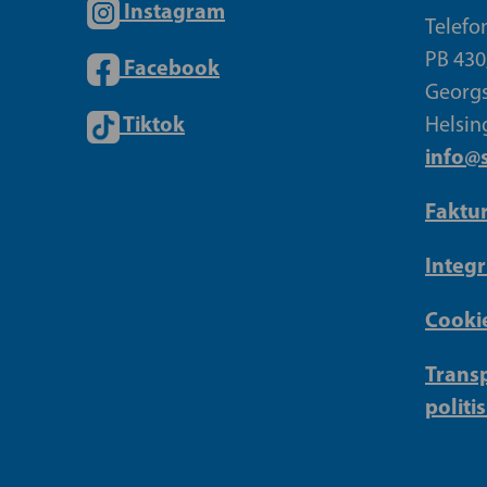
Instagram
Telefo
PB 430
Facebook
Georgs
Tiktok
Helsin
info@s
Faktu
Integr
Cookie
Transp
politi