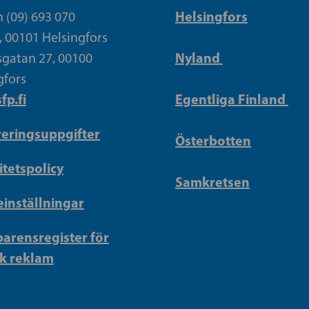
Helsingfors
n (09) 693 070
, 00101 Helsingfors
Nyland
gatan 27, 00100
gfors
fp.fi
Egentliga Finland
reringsuppgifter
Österbotten
itetspolicy
Samkretsen
inställningar
arensregister för
sk reklam