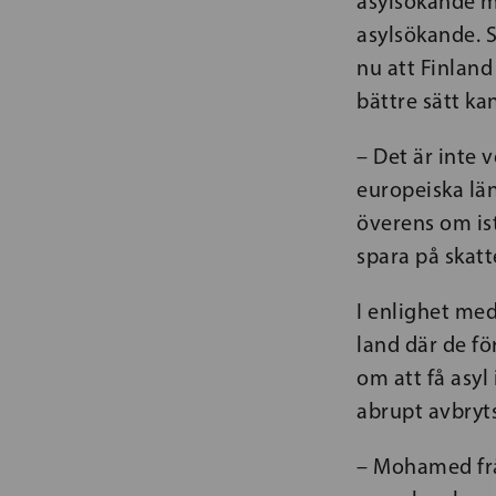
asylsökande m
asylsökande. 
nu att Finland
bättre sätt k
– Det är inte 
europeiska lä
överens om istä
spara på skatt
I enlighet med
land där de fö
om att få asyl
abrupt avbryts
– Mohamed från