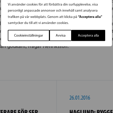
t sociala nätverk och kommit väl igång med sin in
Vi använder cookies för att förbättra din surfupplevelse, visa
 tillbaka till Italien, till ett land där han inte kän
personligt anpassade annonser och innehåll samt analysera
g ska starta från noll. Varför ska vi för stora pengar
“Acceptera alla”
trafiken på vår webbplats. Genom att klicka på
ll södra Europa bara för att senare flyga hit dem ige
samtycker du till att vi använder cookies.
t överenskomna omfördelningen av flyktingar änt
Cookieinställningar
Avvisa
Acceptera alla
re det inte vettigare att istället räkna med dem i de
dan godkänt, frågar Henriksson.
26.01.2016
TERARE FÖR SFP
HAGLUND: BYGGER