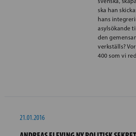
svenska, skapa
ska han skickas
hans integrerin
asylsökande ti
den gemensam
verkställs? Vo
400 som vi re
21.01.2016
ANDREAS ELFVING NY POLITISK SEKRE