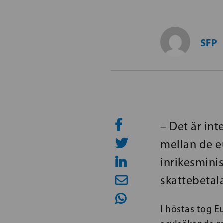
SFP
– Det är int
mellan de e
inrikesmini
skattebetal
I höstas tog E