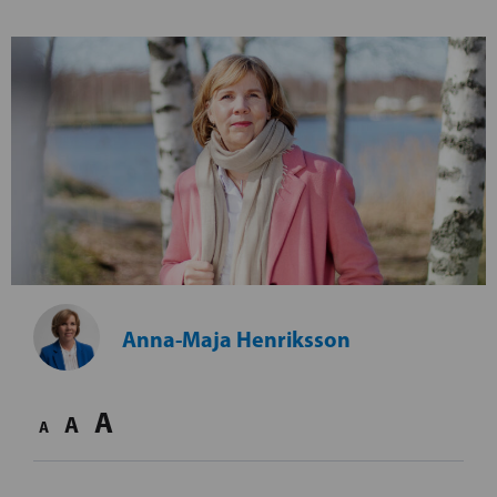
Anna-Maja Henriksson
A
A
A